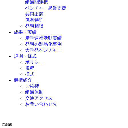
組織間連携
ベンチャー起業支援
共同出願
保有特許
発明相談
成果・実績
産学連携活動実績
発明の製品化事例
大学発ベンチャー
規則・様式
ポリシー
規程
様式
機構紹介
ご挨拶
組織体制
交通アクセス
お問い合わせ先
menu