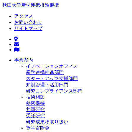
秋田大学産学連携推進機構
アクセス
お問い合わせ
サイトマップ
事業案内
イノベーションオフィス
産学連携推進部門
スタートアップ支援部門
知財管理・活用部門
研究コンプライアンス部門
技術相談
秘密保持
共同研究
受託研究
研究成果物取り扱い
奨学寄附金