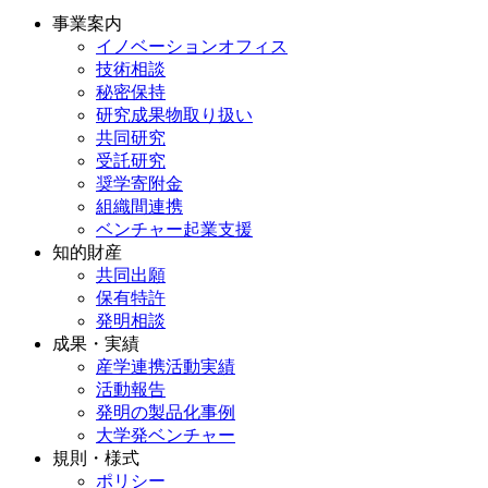
事業案内
イノベーションオフィス
技術相談
秘密保持
研究成果物取り扱い
共同研究
受託研究
奨学寄附金
組織間連携
ベンチャー起業支援
知的財産
共同出願
保有特許
発明相談
成果・実績
産学連携活動実績
活動報告
発明の製品化事例
大学発ベンチャー
規則・様式
ポリシー