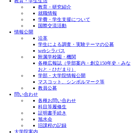
教育・学生生活
教育・研究紹介
就職情報
学費・学生支援について
国際交流活動
情報公開
沿革
学生による調査・実験テーマの公募
webシラバス
附属学校園・機関
各種広報誌（学部案内・創立150年史・みな
おと・ひだまり）
学部・大学院情報公開
マスコット、シンボルマーク等
教員公募
問い合わせ
各種お問い合わせ
科目等履修生
証明書手続き
旭水会
旧課程の記録
大学院案内