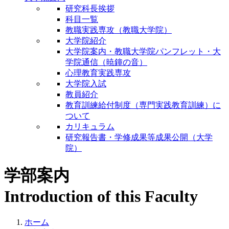
研究科長挨拶
科目一覧
教職実践専攻（教職大学院）
大学院紹介
大学院案内・教職大学院パンフレット・大
学院通信（暁鐘の音）
心理教育実践専攻
大学院入試
教員紹介
教育訓練給付制度（専門実践教育訓練）に
ついて
カリキュラム
研究報告書・学修成果等成果公開（大学
院）
学部案内
Introduction of this Faculty
ホーム