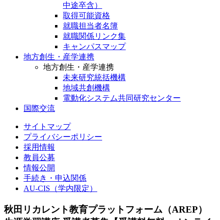
中途卒含）
取得可能資格
就職担当者名簿
就職関係リンク集
キャンパスマップ
地方創生・産学連携
地方創生・産学連携
未来研究統括機構
地域共創機構
電動化システム共同研究センター
国際交流
サイトマップ
プライバシーポリシー
採用情報
教員公募
情報公開
手続き・申込関係
AU-CIS（学内限定）
秋田リカレント教育プラットフォーム（AREP）