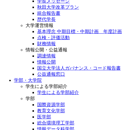
学長メッセージ
秋田大学改革プラン
統合報告書
歴代学長
大学運営情報
基本理念 中期目標・中期計画 年度計画
点検・評価活動
財務情報
情報公開・公益通報
調達情報
情報公開
国立大学法人ガバナンス・コード報告書
公益通報窓口
学部・大学院
学生による学部紹介
学生による学部紹介
学部
国際資源学部
教育文化学部
医学部
総合環境理工学部
情報データ科学部