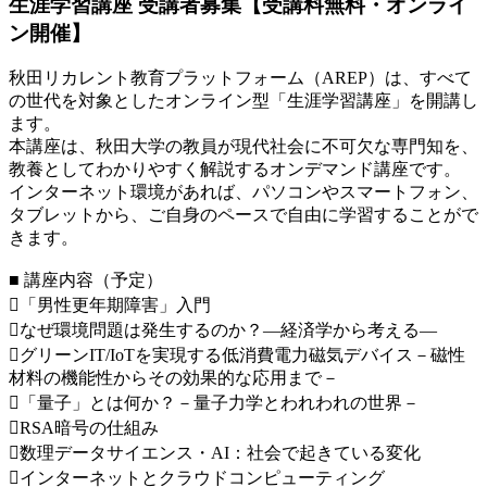
生涯学習講座 受講者募集【受講料無料・オンライ
ン開催】
秋田リカレント教育プラットフォーム（AREP）は、すべて
の世代を対象としたオンライン型「生涯学習講座」を開講し
ます。
本講座は、秋田大学の教員が現代社会に不可欠な専門知を、
教養としてわかりやすく解説するオンデマンド講座です。
インターネット環境があれば、パソコンやスマートフォン、
タブレットから、ご自身のペースで自由に学習することがで
きます。
■ 講座内容（予定）
「男性更年期障害」入門
なぜ環境問題は発生するのか？―経済学から考える―
グリーンIT/IoTを実現する低消費電力磁気デバイス－磁性
材料の機能性からその効果的な応用まで－
「量子」とは何か？－量子力学とわれわれの世界－
RSA暗号の仕組み
数理データサイエンス・AI：社会で起きている変化
インターネットとクラウドコンピューティング