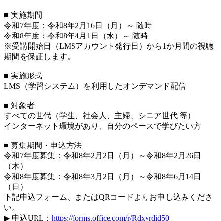
■ 実施期間
令和7年度：令和8年2月16日（月）～ 随時
令和8年度：令和8年4月1日（水）～ 随時
※受講開始日（LMSアカウント発行日）から1か月間の視聴
期間を保証します。
■ 実施形式
LMS（学習システム）を利用したオンデマンド配信
■ 対象者
すべての世代（学生、社会人、主婦、シニア世代 等）
インターネット環境があり、自分のペースで学びたい方
■ 募集期間・申込方法
令和7年度募集：令和8年2月2日（月）～令和8年2月26日
（木）
令和8年度募集：令和8年3月2日（月）～令和8年6月14日
（日）
下記申込フォーム、またはQRコードよりお申し込みくださ
い。
▶ 申込URL：
https://forms.office.com/r/Rdxyrdid50