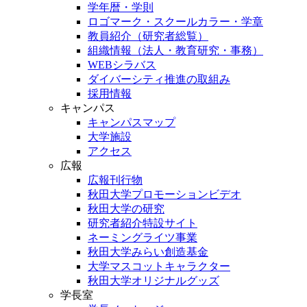
学年暦・学則
ロゴマーク・スクールカラー・学章
教員紹介（研究者総覧）
組織情報（法人・教育研究・事務）
WEBシラバス
ダイバーシティ推進の取組み
採用情報
キャンパス
キャンパスマップ
大学施設
アクセス
広報
広報刊行物
秋田大学プロモーションビデオ
秋田大学の研究
研究者紹介特設サイト
ネーミングライツ事業
秋田大学みらい創造基金
大学マスコットキャラクター
秋田大学オリジナルグッズ
学長室