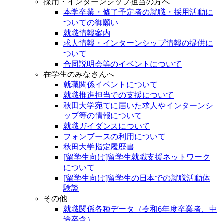
採用・インターンシップ担当の方へ
本学卒業・修了予定者の就職・採用活動に
ついての御願い
就職情報案内
求人情報・インターンシップ情報の提供に
ついて
合同説明会等のイベントについて
在学生のみなさんへ
就職関係イベントについて
就職推進担当での支援について
秋田大学宛てに届いた求人やインターンシ
ップ等の情報について
就職ガイダンスについて
フォンブースの利用について
秋田大学指定履歴書
[留学生向け]留学生就職支援ネットワーク
について
[留学生向け]留学生の日本での就職活動体
験談
その他
就職関係各種データ（令和6年度卒業者、中
途卒含）