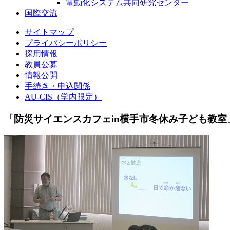
電動化システム共同研究センター
国際交流
サイトマップ
プライバシーポリシー
採用情報
教員公募
情報公開
手続き・申込関係
AU-CIS（学内限定）
「防災サイエンスカフェin横手市冬休み子ども教室」