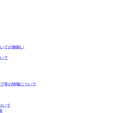
いての御願い
いて
プ等の情報について
ついて
談