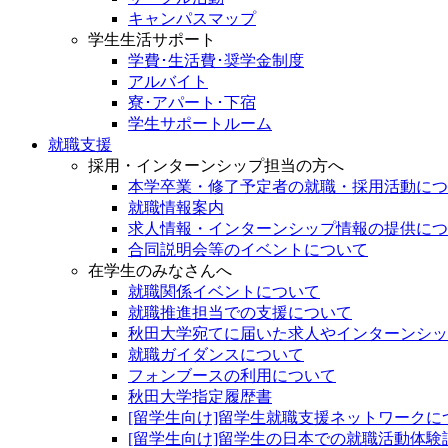
キャンパスマップ
学生生活サポート
学費･生活費･奨学金制度
アルバイト
寮･アパート･下宿
学生サポートルーム
就職支援
採用・インターンシップ担当の方へ
本学卒業・修了予定者の就職・採用活動につ
就職情報案内
求人情報・インターンシップ情報の提供につ
合同説明会等のイベントについて
在学生のみなさんへ
就職関係イベントについて
就職推進担当での支援について
秋田大学宛てに届いた求人やインターンシッ
就職ガイダンスについて
フォンブースの利用について
秋田大学指定履歴書
[留学生向け]留学生就職支援ネットワークに
[留学生向け]留学生の日本での就職活動体験