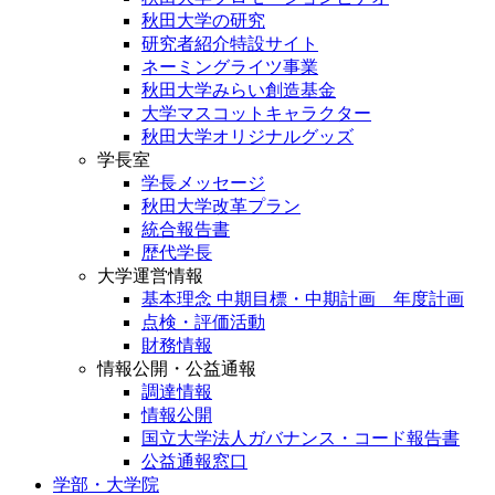
秋田大学の研究
研究者紹介特設サイト
ネーミングライツ事業
秋田大学みらい創造基金
大学マスコットキャラクター
秋田大学オリジナルグッズ
学長室
学長メッセージ
秋田大学改革プラン
統合報告書
歴代学長
大学運営情報
基本理念 中期目標・中期計画 年度計画
点検・評価活動
財務情報
情報公開・公益通報
調達情報
情報公開
国立大学法人ガバナンス・コード報告書
公益通報窓口
学部・大学院