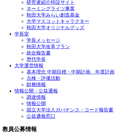
研究者紹介特設サイト
ネーミングライツ事業
秋田大学みらい創造基金
大学マスコットキャラクター
秋田大学オリジナルグッズ
学長室
学長メッセージ
秋田大学改革プラン
統合報告書
歴代学長
大学運営情報
基本理念 中期目標・中期計画 年度計画
点検・評価活動
財務情報
情報公開・公益通報
調達情報
情報公開
国立大学法人ガバナンス・コード報告書
公益通報窓口
教員公募情報