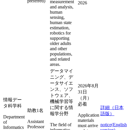
preferred)
measurement
2026
and analysis,
human
sensing,
human state
estimation,
robotics for
supporting
older adults
and other
populations,
and related
areas.
データマイ
ニング、デ
ータサイエ
2026年8月
ンス、ソフ
31日
トウェア、
（月）
情報デー
機械学習等
必着
タ科学科
に関する情
詳細（日本
助教1名
報学分野
語版）
Application
Department
materials
Assistant
of
The field of
notice(English
must arrive
Professor
Informatics
informatics,
version)