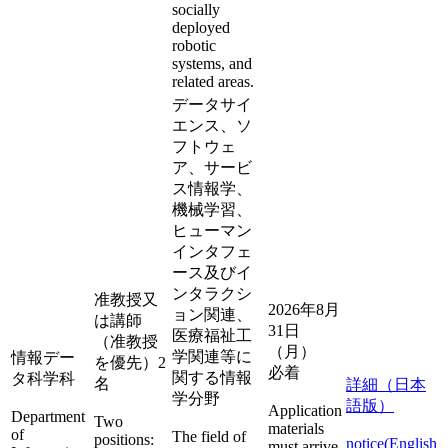
socially
deployed
robotic
systems, and
related areas.
データサイ
エンス、ソ
フトウェ
ア、サービ
ス情報学、
機械学習、
ヒューマン
インタフェ
ース及びイ
ンタラクシ
准教授又
2026年8月
ョン関連、
は講師
31日
医療福祉工
（准教授
（月）
学関連等に
情報デー
を優先）2
必着
関する情報
タ科学科
名
詳細（日本
学分野
語版）
Application
Department
Two
materials
of
The field of
positions:
notice(English
must arrive