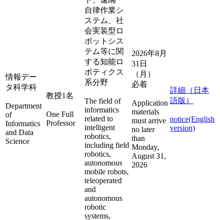
自律作業シ
ステム、社
会実装型ロ
ボットシス
テム等に関
2026年8月
する知能ロ
31日
ボティクス
（月）
情報デー
系分野
必着
タ科学科
詳細（日本
教授1名
語版）
The field of
Application
Department
informatics
materials
One Full
of
related to
notice(English
must arrive
Professor
Informatics
intelligent
version)
no later
and Data
robotics,
than
Science
including field
Monday,
robotics,
August 31,
autonomous
2026
mobile robots,
teleoperated
and
autonomous
robotic
systems,