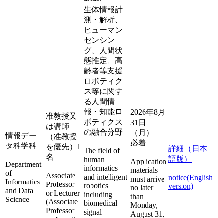
生体情報計
測・解析、
ヒューマン
センシン
グ、人間状
態推定、高
齢者等支援
ロボティク
ス等に関す
る人間情
報・知能ロ
2026年8月
准教授又
ボティクス
31日
は講師
の融合分野
（月）
情報デー
（准教授
必着
タ科学科
を優先）1
詳細（日本
The field of
名
語版）
human
Application
Department
informatics
materials
of
Associate
and intelligent
notice(English
must arrive
Informatics
Professor
robotics,
version)
no later
and Data
or Lecturer
including
than
Science
(Associate
biomedical
Monday,
Professor
signal
August 31,