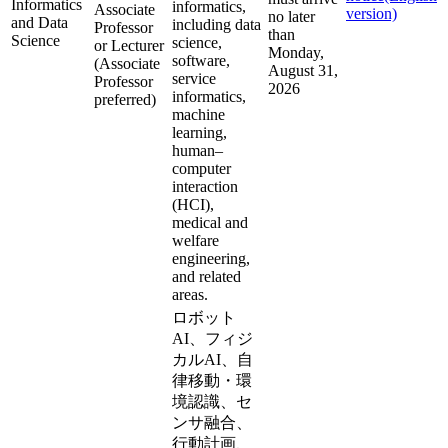
Informatics
informatics,
Associate
version)
no later
and Data
including data
Professor
than
Science
science,
or Lecturer
Monday,
software,
(Associate
August 31,
service
Professor
2026
informatics,
preferred)
machine
learning,
human–
computer
interaction
(HCI),
medical and
welfare
engineering,
and related
areas.
ロボット
AI、フィジ
カルAI、自
律移動・環
境認識、セ
ンサ融合、
行動計画、