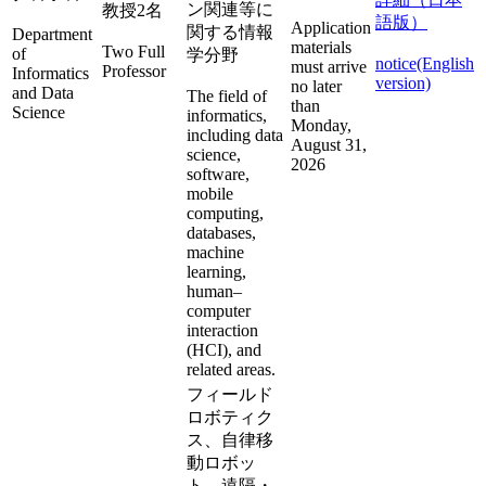
ン関連等に
教授2名
語版）
Application
関する情報
Department
materials
Two Full
of
学分野
notice(English
must arrive
Professor
Informatics
version)
no later
and Data
The field of
than
Science
informatics,
Monday,
including data
August 31,
science,
2026
software,
mobile
computing,
databases,
machine
learning,
human–
computer
interaction
(HCI), and
related areas.
フィールド
ロボティク
ス、自律移
動ロボッ
ト、遠隔・