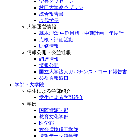
学長メッセージ
秋田大学改革プラン
統合報告書
歴代学長
大学運営情報
基本理念 中期目標・中期計画 年度計画
点検・評価活動
財務情報
情報公開・公益通報
調達情報
情報公開
国立大学法人ガバナンス・コード報告書
公益通報窓口
学部・大学院
学生による学部紹介
学生による学部紹介
学部
国際資源学部
教育文化学部
医学部
総合環境理工学部
情報データ科学部