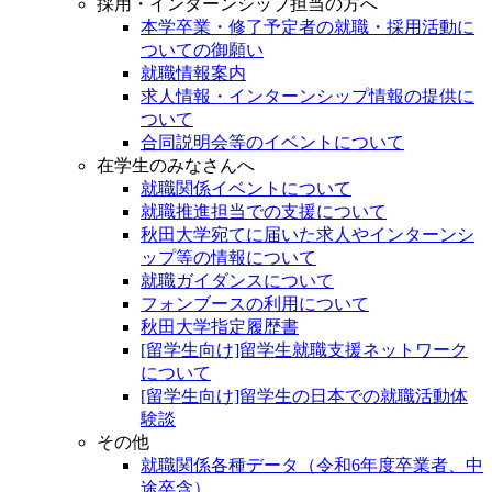
採用・インターンシップ担当の方へ
本学卒業・修了予定者の就職・採用活動に
ついての御願い
就職情報案内
求人情報・インターンシップ情報の提供に
ついて
合同説明会等のイベントについて
在学生のみなさんへ
就職関係イベントについて
就職推進担当での支援について
秋田大学宛てに届いた求人やインターンシ
ップ等の情報について
就職ガイダンスについて
フォンブースの利用について
秋田大学指定履歴書
[留学生向け]留学生就職支援ネットワーク
について
[留学生向け]留学生の日本での就職活動体
験談
その他
就職関係各種データ（令和6年度卒業者、中
途卒含）