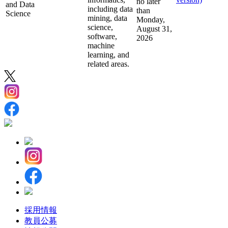
no later
and Data
including data
than
Science
mining, data
Monday,
science,
August 31,
software,
2026
machine
learning, and
related areas.
採用情報
教員公募