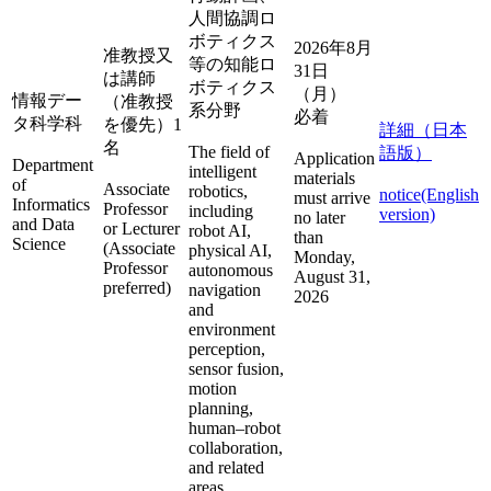
人間協調ロ
ボティクス
2026年8月
准教授又
等の知能ロ
31日
は講師
ボティクス
（月）
情報デー
（准教授
系分野
必着
タ科学科
を優先）1
詳細（日本
名
The field of
語版）
Application
Department
intelligent
materials
of
Associate
robotics,
notice(English
must arrive
Informatics
Professor
including
version)
no later
and Data
or Lecturer
robot AI,
than
Science
(Associate
physical AI,
Monday,
Professor
autonomous
August 31,
preferred)
navigation
2026
and
environment
perception,
sensor fusion,
motion
planning,
human–robot
collaboration,
and related
areas.