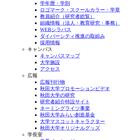
学年暦・学則
ロゴマーク・スクールカラー・学章
教員紹介（研究者総覧）
組織情報（法人・教育研究・事務）
WEBシラバス
ダイバーシティ推進の取組み
採用情報
キャンパス
キャンパスマップ
大学施設
アクセス
広報
広報刊行物
秋田大学プロモーションビデオ
秋田大学の研究
研究者紹介特設サイト
ネーミングライツ事業
秋田大学みらい創造基金
大学マスコットキャラクター
秋田大学オリジナルグッズ
学長室