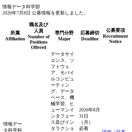
情報データ科学部
2026年7月8日 公募情報を更新しました。
職名及び
公募要項
人員
所属
専門分野
応募締切
Recruitment
Number of
Affiliation
Major
Deadline
Notice
Positions
Offered
データサイ
エンス、ソ
フトウェ
ア、モバイ
ルコンピュ
ーティン
グ、データ
ベース、機
械学習、ヒ
ューマンイ
2026年8月
ンタフェー
31日
ス及びイン
（月）
情報デー
タラクショ
必着
タ科学科
詳細（日本