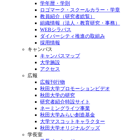
学年暦・学則
ロゴマーク・スクールカラー・学章
教員紹介（研究者総覧）
組織情報（法人・教育研究・事務）
WEBシラバス
ダイバーシティ推進の取組み
採用情報
キャンパス
キャンパスマップ
大学施設
アクセス
広報
広報刊行物
秋田大学プロモーションビデオ
秋田大学の研究
研究者紹介特設サイト
ネーミングライツ事業
秋田大学みらい創造基金
大学マスコットキャラクター
秋田大学オリジナルグッズ
学長室