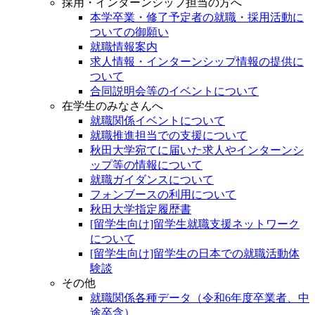
採用・インターンシップ担当の方へ
本学卒業・修了予定者の就職・採用活動に
ついての御願い
就職情報案内
求人情報・インターンシップ情報の提供に
ついて
合同説明会等のイベントについて
在学生のみなさんへ
就職関係イベントについて
就職推進担当での支援について
秋田大学宛てに届いた求人やインターンシ
ップ等の情報について
就職ガイダンスについて
フォンブースの利用について
秋田大学指定履歴書
[留学生向け]留学生就職支援ネットワーク
について
[留学生向け]留学生の日本での就職活動体
験談
その他
就職関係各種データ（令和6年度卒業者、中
途卒含）