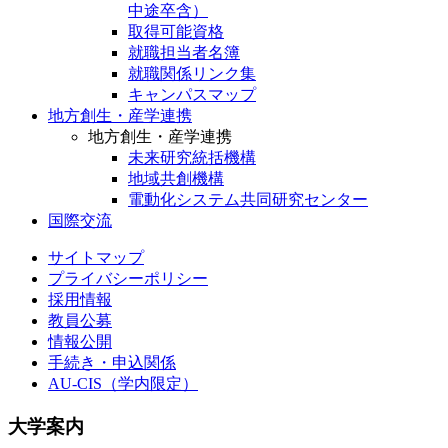
中途卒含）
取得可能資格
就職担当者名簿
就職関係リンク集
キャンパスマップ
地方創生・産学連携
地方創生・産学連携
未来研究統括機構
地域共創機構
電動化システム共同研究センター
国際交流
サイトマップ
プライバシーポリシー
採用情報
教員公募
情報公開
手続き・申込関係
AU-CIS（学内限定）
大学案内