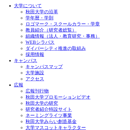
大学について
秋田大学の沿革
学年暦・学則
ロゴマーク・スクールカラー・学章
教員紹介（研究者総覧）
組織情報（法人・教育研究・事務）
WEBシラバス
ダイバーシティ推進の取組み
採用情報
キャンパス
キャンパスマップ
大学施設
アクセス
広報
広報刊行物
秋田大学プロモーションビデオ
秋田大学の研究
研究者紹介特設サイト
ネーミングライツ事業
秋田大学みらい創造基金
大学マスコットキャラクター