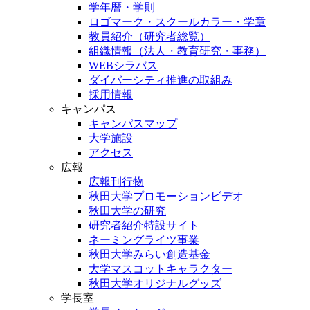
学年暦・学則
ロゴマーク・スクールカラー・学章
教員紹介（研究者総覧）
組織情報（法人・教育研究・事務）
WEBシラバス
ダイバーシティ推進の取組み
採用情報
キャンパス
キャンパスマップ
大学施設
アクセス
広報
広報刊行物
秋田大学プロモーションビデオ
秋田大学の研究
研究者紹介特設サイト
ネーミングライツ事業
秋田大学みらい創造基金
大学マスコットキャラクター
秋田大学オリジナルグッズ
学長室