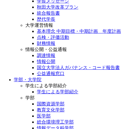
学長メッセージ
秋田大学改革プラン
統合報告書
歴代学長
大学運営情報
基本理念 中期目標・中期計画 年度計画
点検・評価活動
財務情報
情報公開・公益通報
調達情報
情報公開
国立大学法人ガバナンス・コード報告書
公益通報窓口
学部・大学院
学生による学部紹介
学生による学部紹介
学部
国際資源学部
教育文化学部
医学部
総合環境理工学部
情報データ科学部