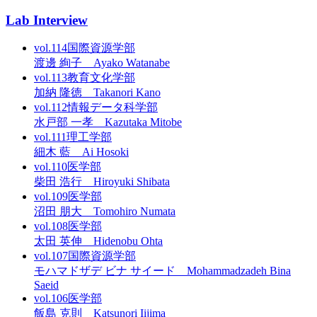
Lab Interview
vol.114
国際資源学部
渡邊 絢子 Ayako Watanabe
vol.113
教育文化学部
加納 隆徳 Takanori Kano
vol.112
情報データ科学部
水戸部 一孝 Kazutaka Mitobe
vol.111
理工学部
細木 藍 Ai Hosoki
vol.110
医学部
柴田 浩行 Hiroyuki Shibata
vol.109
医学部
沼田 朋大 Tomohiro Numata
vol.108
医学部
太田 英伸 Hidenobu Ohta
vol.107
国際資源学部
モハマドザデ ビナ サイード Mohammadzadeh Bina
Saeid
vol.106
医学部
飯島 克則 Katsunori Iijima