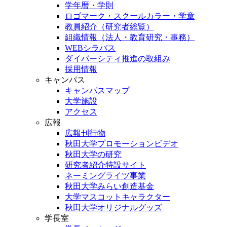
学年暦・学則
ロゴマーク・スクールカラー・学章
教員紹介（研究者総覧）
組織情報（法人・教育研究・事務）
WEBシラバス
ダイバーシティ推進の取組み
採用情報
キャンパス
キャンパスマップ
大学施設
アクセス
広報
広報刊行物
秋田大学プロモーションビデオ
秋田大学の研究
研究者紹介特設サイト
ネーミングライツ事業
秋田大学みらい創造基金
大学マスコットキャラクター
秋田大学オリジナルグッズ
学長室