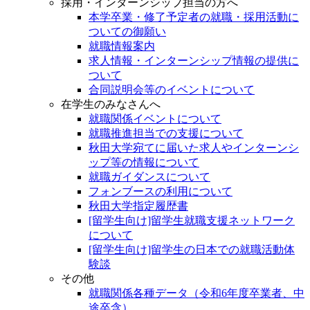
採用・インターンシップ担当の方へ
本学卒業・修了予定者の就職・採用活動に
ついての御願い
就職情報案内
求人情報・インターンシップ情報の提供に
ついて
合同説明会等のイベントについて
在学生のみなさんへ
就職関係イベントについて
就職推進担当での支援について
秋田大学宛てに届いた求人やインターンシ
ップ等の情報について
就職ガイダンスについて
フォンブースの利用について
秋田大学指定履歴書
[留学生向け]留学生就職支援ネットワーク
について
[留学生向け]留学生の日本での就職活動体
験談
その他
就職関係各種データ（令和6年度卒業者、中
途卒含）