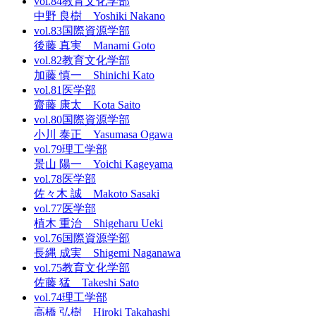
vol.84
教育文化学部
中野 良樹 Yoshiki Nakano
vol.83
国際資源学部
後藤 真実 Manami Goto
vol.82
教育文化学部
加藤 慎一 Shinichi Kato
vol.81
医学部
齋藤 康太 Kota Saito
vol.80
国際資源学部
小川 泰正 Yasumasa Ogawa
vol.79
理工学部
景山 陽一 Yoichi Kageyama
vol.78
医学部
佐々木 誠 Makoto Sasaki
vol.77
医学部
植木 重治 Shigeharu Ueki
vol.76
国際資源学部
長縄 成実 Shigemi Naganawa
vol.75
教育文化学部
佐藤 猛 Takeshi Sato
vol.74
理工学部
高橋 弘樹 Hiroki Takahashi