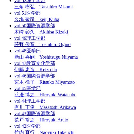
vol.52
理工学部
三角 樹弘 Tatsuhiro Misumi
vol.51
医学部
久場 敬司 keiji Kuba
vol.50
国際資源学部
木﨑 彰久 Akihisa Kizaki
vol.49
理工学部
荻野 俊寛 Toshihiro Ogino
vol.48
医学部
新山 喜嗣 Yoshitsugu Niiyama
vol.47
教育文化学部
伊藤 恵造 Keizo Ito
vol.46
国際資源学部
宮本 律子 Ritsuko Miyamoto
vol.45
医学部
渡邊 博之 Hiroyuki Watanabe
vol.44
理工学部
有川 正俊 Masatoshi Arikawa
vol.43
国際資源学部
荒戸 裕之 Hiroyuki Arato
vol.42
医学部
竹内 直行 Naoyuki Takeuchi