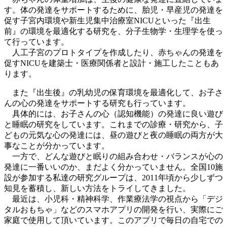
す。体の発達をサポートするために、胎児・早産児の発達を
促す子宮内環境や新生児集中治療室NICUといった
『出生
前』の環境を最適化する研究
を、分子生物学・生理学を使っ
て行っています。
人工子宮のプロトタイプを作成したり、赤ちゃんの発達を
促すNICUを建築士・医療関係者と設計・施工したこともあ
ります。
また『出生後』の乳幼児の保育環境を最適化して、お子さ
んの心の発達をサポートする研究も行っています。
具体的には、お子さんの心（認知機能）の発達に良い遊び
と睡眠の研究をしています。これまでの診療・研究から、子
どもの元気な心の発達には、
昼の遊びと夜の睡眠の両方が大
事
なことが分かっています。
一方で、どんな遊びと眠りの組み合わせ・バランスが心の
発達に一番いいのか、まだよく分かっていません。全国10施
設が参加する私達の研究グループは、2011年頃から少しずつ
知見を蓄積し、新しい方法をトライしてきました。
最近は、小児科・精神科学、作業療法学の視点から
「デジ
タルおもちゃ」
などのスマホアプリの開発を行い、実際にご
家庭で使用して頂いています。このアプリで毎日の自宅での