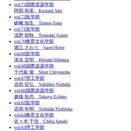
vol.73
国際資源学部
阿部 和美 Kazumi Abe
vol.72
医学部
嵯峨 知生 Tomoo Saga
vol.71
医学部
浅野 朝秋 Tomoaki Asano
vol.70
教育文化学部
堀江 さおり Saori Horie
vol.69
医学部
清水 宏明 Hiroaki Shimizu
vol.68
国際資源学部
千代延 俊 Shun Chiyonobu
vol.67
理工学部
吉田 征弘 Yukihiro Yoshida
vol.66
国際資源学部
越後 拓也 Takuya Echigo
vol.65
医学部
吉岡 年明 Toshiaki Yoshioka
vol.64
教育文化学部
佐々木 千佳 Chika Sasaki
vol.63
理工学部