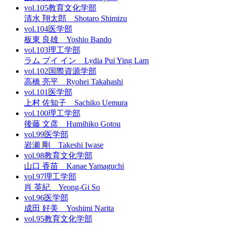
vol.105
教育文化学部
清水 翔太郎 Shotaro Shimizu
vol.104
医学部
板東 良雄 Yoshio Bando
vol.103
理工学部
ラム プイ イン Lydia Pui Ying Lam
vol.102
国際資源学部
高橋 亮平 Ryohei Takahashi
vol.101
医学部
上村 佐知子 Sachiko Uemura
vol.100
理工学部
後藤 文彦 Humihiko Gotou
vol.99
医学部
岩瀬 剛 Takeshi Iwase
vol.98
教育文化学部
山口 香苗 Kanae Yamaguchi
vol.97
理工学部
肖 英紀 Yeong-Gi So
vol.96
医学部
成田 好美 Yoshimi Narita
vol.95
教育文化学部