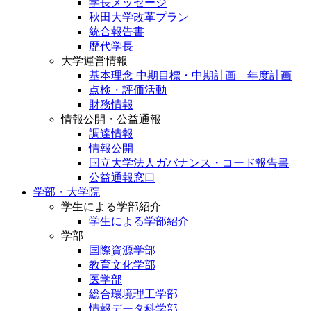
学長メッセージ
秋田大学改革プラン
統合報告書
歴代学長
大学運営情報
基本理念 中期目標・中期計画 年度計画
点検・評価活動
財務情報
情報公開・公益通報
調達情報
情報公開
国立大学法人ガバナンス・コード報告書
公益通報窓口
学部・大学院
学生による学部紹介
学生による学部紹介
学部
国際資源学部
教育文化学部
医学部
総合環境理工学部
情報データ科学部