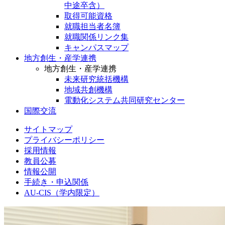
中途卒含）
取得可能資格
就職担当者名簿
就職関係リンク集
キャンパスマップ
地方創生・産学連携
地方創生・産学連携
未来研究統括機構
地域共創機構
電動化システム共同研究センター
国際交流
サイトマップ
プライバシーポリシー
採用情報
教員公募
情報公開
手続き・申込関係
AU-CIS（学内限定）