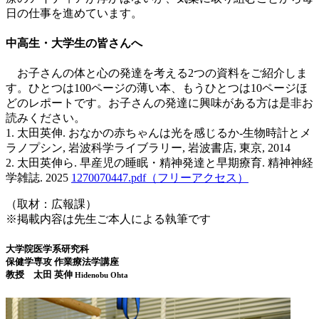
日の仕事を進めています。
中高生・大学生の皆さんへ
お子さんの体と心の発達を考える2つの資料をご紹介しま
す。ひとつは100ページの薄い本、もうひとつは10ページほ
どのレポートです。お子さんの発達に興味がある方は是非お
読みください。
1. 太田英伸. おなかの赤ちゃんは光を感じるか-生物時計とメ
ラノプシン, 岩波科学ライブラリー, 岩波書店, 東京, 2014
2. 太田英伸ら. 早産児の睡眠・精神発達と早期療育. 精神神経
学雑誌. 2025
1270070447.pdf（フリーアクセス）
（取材：広報課）
※掲載内容は先生ご本人による執筆です
大学院医学系研究科
保健学専攻 作業療法学講座
教授 太田 英伸
Hidenobu Ohta