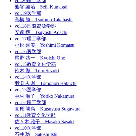
vol.20
理工学部
熊谷 誠治 Seiji Kumagai
vol.19
医学部
髙橋 勉 Tsutomu Takahashi
vol.18
国際資源学部
安達 毅 Tsuyoshi Adachi
vol.17
理工学部
小松 喜美 Yoshimi Komatsu
vol.16
医学部
尾野 恭一 Kyoichi Ono
vol.15
教育文化学部
鈴木 徹 Toru Suzuki
vol.14
医学部
羽渕 友則 Tomonori Habuchi
vol.13
医学部
中村 順子 Yoriko Nakamura
vol.12
理工学部
菅原 勝康 Katsuyasu Sugawara
vol.11
教育文化学部
佐々木 雅子 Masako Sasaki
vol.10
医学部
石井 聡 Satoshi Ishii