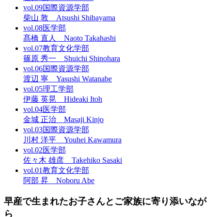
vol.09
国際資源学部
柴山 敦 Atsushi Shibayama
vol.08
医学部
髙橋 直人 Naoto Takahashi
vol.07
教育文化学部
篠原 秀一 Shuichi Shinohara
vol.06
国際資源学部
渡辺 寧 Yasushi Watanabe
vol.05
理工学部
伊藤 英晃 Hideaki Itoh
vol.04
医学部
金城 正治 Masaji Kinjo
vol.03
国際資源学部
川村 洋平 Youhei Kawamura
vol.02
医学部
佐々木 雄彦 Takehiko Sasaki
vol.01
教育文化学部
阿部 昇 Noboru Abe
早産で生まれたお子さんとご家族に寄り添いなが
ら