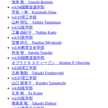
池本 敦 Atsushi Ikemoto
vol.94
国際資源学部
芳賀 一寿 Kazutoshi Haga
vol.93
理工学部
山村 明弘 Akihiro Yamamura
vol.92
医学部
工藤 由紀子 Yukiko Kudo
vol.91
医学部
宮腰 尚久 Naohisa Miyakoshi
vol.90
教育文化学部
外池 智 Satoshi Tonoike
vol.89
国際資源学部
オブラクタ スティーブン Stephen P. Obrochta
vol.88
理工学部
古林 敬顕 Takaaki Furubayashi
vol.87
理工学部
山口 留美子 Rumiko Yamaguchi
vol.86
医学部
久米 裕 Yu Kume
vol.85
医学部
海老原 敬 Takashi Ebihara