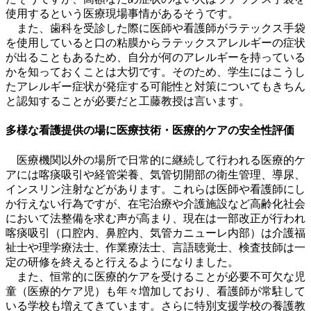
使用するという医療現場事情があるそうです。
また、歯科を受診した際に医師や看護師がラテックス手袋
を使用していると口の粘膜からラテックスアレルギーの症状
が出ることもあるため、自分が何のアレルギーを持っている
かを知っておくことは大切です。そのため、学生にはこうし
た
アレルギー症状が発症する可能性と対策についてもきちん
と認知することが必要
だと工藤教授は言います。
多様な看護提供の場に医療技術・医療的ケアの安全性評価
医療機関以外の場所で日常的に継続して行われる医療的ケ
アには喀痰吸引や経管栄養、気管切開部の衛生管理、導尿、
インスリン注射などがあります。これらは医師や看護師にし
か行えない行為ですが、在宅治療や介護施設など高齢化社会
において法整備を求む声が高まり、現在は一部改正が行われ
喀痰吸引（口腔内、鼻腔内、気管カニューレ内部）は介護福
祉士や理学療法士、作業療法士、言語聴覚士、検査技師は一
定の研修を終えると行えるようになりました。
また、恒常的に医療的ケアを受けることが必要不可欠な児
童（医療的ケア児）も年々増加しており、看護師が常駐して
いる学校も増えてきています。さらに特別支援学校の養護教