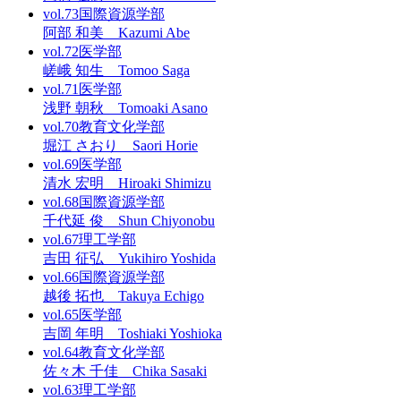
vol.73
国際資源学部
阿部 和美 Kazumi Abe
vol.72
医学部
嵯峨 知生 Tomoo Saga
vol.71
医学部
浅野 朝秋 Tomoaki Asano
vol.70
教育文化学部
堀江 さおり Saori Horie
vol.69
医学部
清水 宏明 Hiroaki Shimizu
vol.68
国際資源学部
千代延 俊 Shun Chiyonobu
vol.67
理工学部
吉田 征弘 Yukihiro Yoshida
vol.66
国際資源学部
越後 拓也 Takuya Echigo
vol.65
医学部
吉岡 年明 Toshiaki Yoshioka
vol.64
教育文化学部
佐々木 千佳 Chika Sasaki
vol.63
理工学部