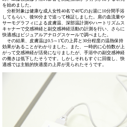
を始めました。
分析対象は健康な成人女性40名で40℃のお湯に10分間手浴
してもらい、後90分まで追って検証しました。肩の血流量や
サーモグラフィによる皮膚温、深部温計測やハートリズムス
キャナーで交感神経と副交感神経活動の計測を行い、さらに
快適感はビジュアルアナログスケールで調べました。
その結果、皮膚温は0.5～1℃の上昇と30分程度の温熱保持
効果があることがわかりました。また、一時的に心拍数が上
がって交感神経が活発になりましたが、手浴中の副交感神経
の働きは低下したそうです。しかしそれもすぐに回復し、快
適感では主観的快適度の上昇が見られたそうです。