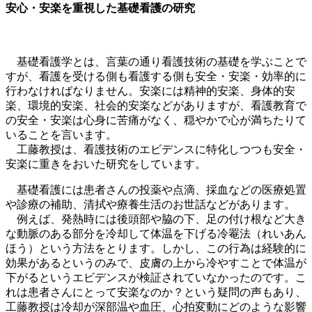
安心・安楽を重視した基礎看護の研究
基礎看護学とは、言葉の通り看護技術の基礎を学ぶことで
すが、看護を受ける側も看護する側も安全・安楽・効率的に
行わなければなりません。安楽には精神的安楽、身体的安
楽、環境的安楽、社会的安楽などがありますが、看護教育で
の安全・安楽は心身に苦痛がなく、穏やかで心が満ちたりて
いることを言います。
工藤教授は、
看護技術のエビデンスに特化しつつも安全・
安楽に重きをおいた研究
をしています。
基礎看護には患者さんの投薬や点滴、採血などの医療処置
や診療の補助、清拭や療養生活のお世話などがあります。
例えば、発熱時には後頭部や脇の下、足の付け根など大き
な動脈のある部分を冷却して体温を下げる冷罨法（れいあん
ほう）という方法をとります。しかし、この行為は経験的に
効果があるというのみで、皮膚の上から冷やすことで体温が
下がるというエビデンスが検証されていなかったのです。こ
れは患者さんにとって安楽なのか？という疑問の声もあり、
工藤教授は冷却が深部温や血圧、心拍変動にどのような影響