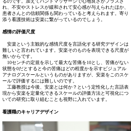
るのです。加えてハンドマッサージで心地良さがプラスさ
れ、不安やストレスが緩和されて安心感が与えられたほか、
患者さんとの信頼関係も関わっていると考えられます。
寄り
添う看護技術は安楽に繋がっている
のでしょう。
感情の評価尺度
安楽という主観的な感情尺度を言語化する研究デザインは
難しいと言われています。安楽そのものを表現できる尺度が
無いからです。
10センチの定規を示して最大な苦痛を10とし、苦痛がない
状態を0だとすると今の苦痛はどの程度かを示すビジュアル
アナログスケールというものがありますが、安楽をこのスケ
ールで評価するには難しいのです。
工藤教授は今後、安楽とは何か？という定性化した言語表
現から安楽を定量化できるスケールの評価方法と可視化につ
いての研究に取り組むことも視野に入れています。
看護職のキャリアデザイン