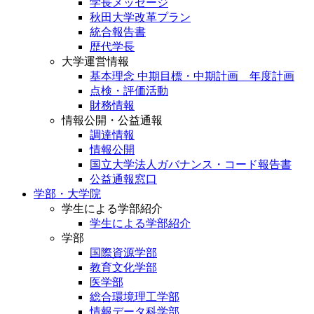
学長メッセージ
秋田大学改革プラン
統合報告書
歴代学長
大学運営情報
基本理念 中期目標・中期計画 年度計画
点検・評価活動
財務情報
情報公開・公益通報
調達情報
情報公開
国立大学法人ガバナンス・コード報告書
公益通報窓口
学部・大学院
学生による学部紹介
学生による学部紹介
学部
国際資源学部
教育文化学部
医学部
総合環境理工学部
情報データ科学部