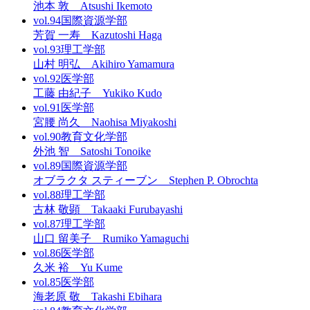
池本 敦 Atsushi Ikemoto
vol.94
国際資源学部
芳賀 一寿 Kazutoshi Haga
vol.93
理工学部
山村 明弘 Akihiro Yamamura
vol.92
医学部
工藤 由紀子 Yukiko Kudo
vol.91
医学部
宮腰 尚久 Naohisa Miyakoshi
vol.90
教育文化学部
外池 智 Satoshi Tonoike
vol.89
国際資源学部
オブラクタ スティーブン Stephen P. Obrochta
vol.88
理工学部
古林 敬顕 Takaaki Furubayashi
vol.87
理工学部
山口 留美子 Rumiko Yamaguchi
vol.86
医学部
久米 裕 Yu Kume
vol.85
医学部
海老原 敬 Takashi Ebihara