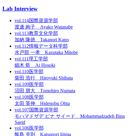
Lab Interview
vol.114
国際資源学部
渡邊 絢子 Ayako Watanabe
vol.113
教育文化学部
加納 隆徳 Takanori Kano
vol.112
情報データ科学部
水戸部 一孝 Kazutaka Mitobe
vol.111
理工学部
細木 藍 Ai Hosoki
vol.110
医学部
柴田 浩行 Hiroyuki Shibata
vol.109
医学部
沼田 朋大 Tomohiro Numata
vol.108
医学部
太田 英伸 Hidenobu Ohta
vol.107
国際資源学部
モハマドザデ ビナ サイード Mohammadzadeh Bina
Saeid
vol.106
医学部
飯島 克則 Katsunori Iijima