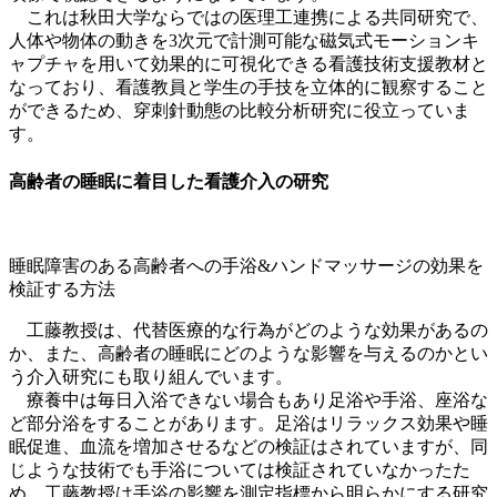
これは
秋田大学ならではの医理工連携による共同研究
で、
人体や物体の動きを3次元で計測可能な磁気式モーションキ
ャプチャを用いて効果的に可視化できる看護技術支援教材と
なっており、看護教員と学生の手技を立体的に観察すること
ができるため、穿刺針動態の比較分析研究に役立っていま
す。
高齢者の睡眠に着目した看護介入の研究
睡眠障害のある高齢者への手浴&ハンドマッサージの効果を
検証する方法
工藤教授は、代替医療的な行為がどのような効果があるの
か、また、高齢者の睡眠にどのような影響を与えるのかとい
う介入研究にも取り組んでいます。
療養中は毎日入浴できない場合もあり足浴や手浴、座浴な
ど部分浴をすることがあります。足浴はリラックス効果や睡
眠促進、血流を増加させるなどの検証はされていますが、同
じような技術でも
手浴については検証されていなかった
た
め、工藤教授は手浴の影響を測定指標から明らかにする研究