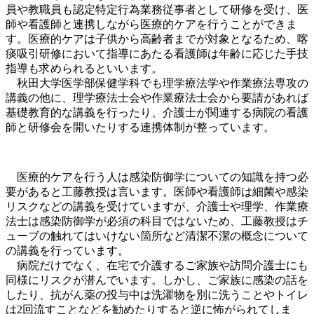
員や教職員も認定特定行為業務従事者として研修を受け、医
師や看護師と連携しながら医療的ケアを行うことができま
す。医療的ケアは子供から高齢者までが対象となるため、喀
痰吸引研修において
指導にあたる看護師は年齢に応じた手技
指導も求められる
といいます。
秋田大学医学部保健学科でも理学療法学や作業療法専攻の
講義の他に、理学療法士会や作業療法士会から要請があれば
基礎教育的な講義を行ったり、介護士が関連する病院の看護
師と研修会を開いたりする連携体制が整っています。
医療的ケアを行う人は
感染防御学についての知識を持つ必
要がある
と工藤教授は言います。医師や看護師は細菌や感染
リスクなどの講義を受けていますが、介護士や理学、作業療
法士は感染防御学が必須の科目ではないため、工藤教授はチ
ューブの触れてはいけない箇所など清潔不潔の概念について
の講義を行っています。
病院だけでなく、在宅で介護するご家族や訪問介護士にも
同様にリスクが潜んでいます。しかし、ご家族に感染の話を
したり、抗がん薬の投与中は洗濯物を別に洗うことやトイレ
は2回流すことなどを勧めたりすると逆に怖がられてしま