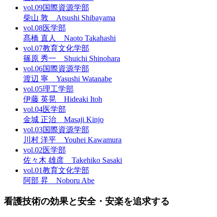
vol.09
国際資源学部
柴山 敦 Atsushi Shibayama
vol.08
医学部
髙橋 直人 Naoto Takahashi
vol.07
教育文化学部
篠原 秀一 Shuichi Shinohara
vol.06
国際資源学部
渡辺 寧 Yasushi Watanabe
vol.05
理工学部
伊藤 英晃 Hideaki Itoh
vol.04
医学部
金城 正治 Masaji Kinjo
vol.03
国際資源学部
川村 洋平 Youhei Kawamura
vol.02
医学部
佐々木 雄彦 Takehiko Sasaki
vol.01
教育文化学部
阿部 昇 Noboru Abe
看護技術の効果と安全・安楽を追求する