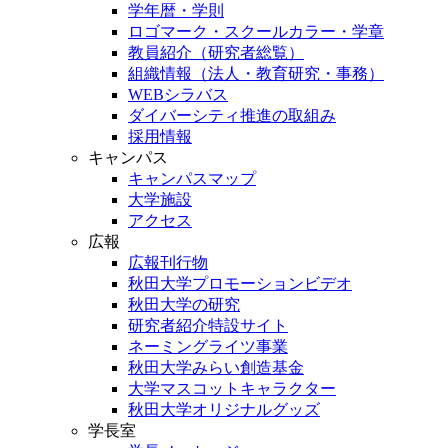
学年暦・学則
ロゴマーク・スクールカラー・学章
教員紹介（研究者総覧）
組織情報（法人・教育研究・事務）
WEBシラバス
ダイバーシティ推進の取組み
採用情報
キャンパス
キャンパスマップ
大学施設
アクセス
広報
広報刊行物
秋田大学プロモーションビデオ
秋田大学の研究
研究者紹介特設サイト
ネーミングライツ事業
秋田大学みらい創造基金
大学マスコットキャラクター
秋田大学オリジナルグッズ
学長室