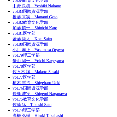
vol.84
教育文化学部
中野 良樹 Yoshiki Nakano
vol.83
国際資源学部
後藤 真実 Manami Goto
vol.82
教育文化学部
加藤 慎一 Shinichi Kato
vol.81
医学部
齋藤 康太 Kota Saito
vol.80
国際資源学部
小川 泰正 Yasumasa Ogawa
vol.79
理工学部
景山 陽一 Yoichi Kageyama
vol.78
医学部
佐々木 誠 Makoto Sasaki
vol.77
医学部
植木 重治 Shigeharu Ueki
vol.76
国際資源学部
長縄 成実 Shigemi Naganawa
vol.75
教育文化学部
佐藤 猛 Takeshi Sato
vol.74
理工学部
高橋 弘樹 Hiroki Takahashi