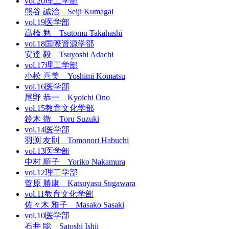
vol.20
理工学部
熊谷 誠治 Seiji Kumagai
vol.19
医学部
髙橋 勉 Tsutomu Takahashi
vol.18
国際資源学部
安達 毅 Tsuyoshi Adachi
vol.17
理工学部
小松 喜美 Yoshimi Komatsu
vol.16
医学部
尾野 恭一 Kyoichi Ono
vol.15
教育文化学部
鈴木 徹 Toru Suzuki
vol.14
医学部
羽渕 友則 Tomonori Habuchi
vol.13
医学部
中村 順子 Yoriko Nakamura
vol.12
理工学部
菅原 勝康 Katsuyasu Sugawara
vol.11
教育文化学部
佐々木 雅子 Masako Sasaki
vol.10
医学部
石井 聡 Satoshi Ishii