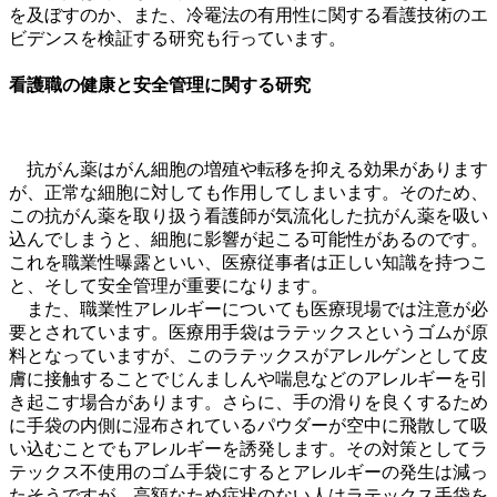
を及ぼすのか、また、冷罨法の有用性に関する看護技術のエ
ビデンスを検証する研究も行っています。
看護職の健康と安全管理に関する研究
抗がん薬はがん細胞の増殖や転移を抑える効果があります
が、正常な細胞に対しても作用してしまいます。そのため、
この抗がん薬を取り扱う看護師が気流化した抗がん薬を吸い
込んでしまうと、細胞に影響が起こる可能性があるのです。
これを職業性曝露といい、
医療従事者は正しい知識を持つこ
と、そして安全管理が重要
になります。
また、職業性アレルギーについても医療現場では注意が必
要とされています。医療用手袋はラテックスというゴムが原
料となっていますが、このラテックスがアレルゲンとして皮
膚に接触することでじんましんや喘息などのアレルギーを引
き起こす場合があります。さらに、手の滑りを良くするため
に手袋の内側に湿布されているパウダーが空中に飛散して吸
い込むことでもアレルギーを誘発します。その対策としてラ
テックス不使用のゴム手袋にするとアレルギーの発生は減っ
たそうですが、高額なため症状のない人はラテックス手袋を