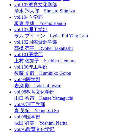
vol.105
教育文化学部
清水 翔太郎 Shotaro Shimizu
vol.104
医学部
板東 良雄 Yoshio Bando
vol.103
理工学部
ラム プイ イン Lydia Pui Ying Lam
vol.102
国際資源学部
高橋 亮平 Ryohei Takahashi
vol.101
医学部
上村 佐知子 Sachiko Uemura
vol.100
理工学部
後藤 文彦 Humihiko Gotou
vol.99
医学部
岩瀬 剛 Takeshi Iwase
vol.98
教育文化学部
山口 香苗 Kanae Yamaguchi
vol.97
理工学部
肖 英紀 Yeong-Gi So
vol.96
医学部
成田 好美 Yoshimi Narita
vol.95
教育文化学部