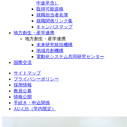
中途卒含）
取得可能資格
就職担当者名簿
就職関係リンク集
キャンパスマップ
地方創生・産学連携
地方創生・産学連携
未来研究統括機構
地域共創機構
電動化システム共同研究センター
国際交流
サイトマップ
プライバシーポリシー
採用情報
教員公募
情報公開
手続き・申込関係
AU-CIS（学内限定）