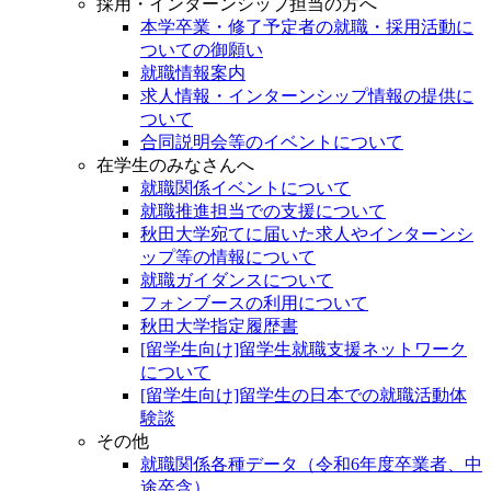
採用・インターンシップ担当の方へ
本学卒業・修了予定者の就職・採用活動に
ついての御願い
就職情報案内
求人情報・インターンシップ情報の提供に
ついて
合同説明会等のイベントについて
在学生のみなさんへ
就職関係イベントについて
就職推進担当での支援について
秋田大学宛てに届いた求人やインターンシ
ップ等の情報について
就職ガイダンスについて
フォンブースの利用について
秋田大学指定履歴書
[留学生向け]留学生就職支援ネットワーク
について
[留学生向け]留学生の日本での就職活動体
験談
その他
就職関係各種データ（令和6年度卒業者、中
途卒含）