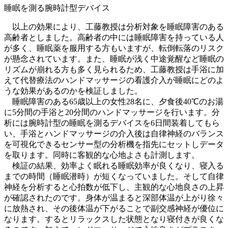
睡眠を測る腕時計型デバイス
以上の効果により、工藤教授は分析対象を睡眠障害のある
高齢者としました。高齢者の中には睡眠障害を持っている人
が多く、睡眠薬を服用する方もいますが、転倒転落のリスク
が懸念されています。また、睡眠が浅く中途覚醒など睡眠の
リズムが崩れる方も多く見られるため、工藤教授は手浴に加
えて代替療法のハンドマッサージの看護介入が睡眠にどのよ
うな効果があるのかを検証しました。
睡眠障害のある65歳以上の女性28名に、夕食後40℃のお湯
に5分間の手浴と20分間のハンドマッサージを行います。分
析には腕時計型の睡眠を測るデバイスを6日間装着してもら
い、手浴とハンドマッサージの介入後は自律神経のバランス
を可視化できるセンサー型の分析機を指先にセットしデータ
を取ります。同時に客観的な心地よさも計測します。
検証の結果、効率よく眠れる睡眠効率が良くなり、寝入る
までの時間（睡眠潜時）が短くなっていました。そして自律
神経を分析すると心拍数が低下し、主観的な心地良さの上昇
が確認されたのです。身体が温まると深部体温が上がり徐々
に放熱され、その後体温が下がることで副交感神経が優位に
なります。するとリラックスした状態となり寝付きが良くな