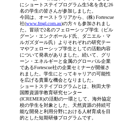
にショートステイプログラム生5名を含む26
名の学生の皆さんが参加しました。
今回は、オーストラリアから、(株) Fortescue
社(
www.fmgl.com.au
)の方々も参加されまし
た。冒頭で2名のフェローシップ学生（ビル
グーン・エンクボールド氏、ダニエル・マ
ルガズダール氏）よりそれぞれの研究テー
マやフェローシップ学生としての活動内容
について発表がありました。続いて、グリ
ーン・エネルギーと金属のグローバル企業
であるFortescue社の企業セミナーが開催さ
れました。学生にとってキャリアの可能性
を広げる貴重な機会となりました。
ショートステイプログラムとは、秋田大学
国際資源学教育研究センター
(ICREMER)の活動の一環として、海外協定
校の学生を対象とした、天然資源の持続可
能な開発と利用分野における人材育成を目
的とした短期研修プログラムです。