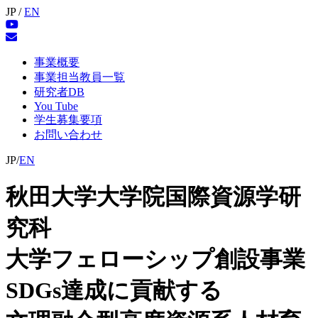
JP /
EN
事業概要
事業担当教員一覧
研究者DB
You Tube
学生募集要項
お問い合わせ
JP/
EN
秋田大学大学院国際資源学研
究科
大学フェローシップ創設事業
SDGs達成に貢献する