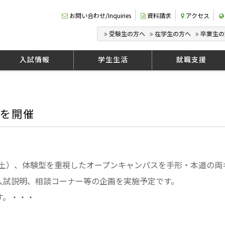
お問い合わせ/Inquiries
資料請求
アクセス
受験生の方へ
在学生の方へ
卒業生の
入試情報
学生生活
就職支援
6を開催
（土）、体験型を重視したオープンキャンパスを手形・本道の
入試説明、相談コーナー等の企画を実施予定です。
す。・・・