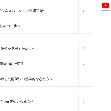
～ビジネスパーソンの必須知識～
4
はじめの⼀歩～
3
ス価値を⾒出すために～
3
的思考力向上研修
2
おける問題解決の効果的な進め方～
3
Point資料の作成方法
2