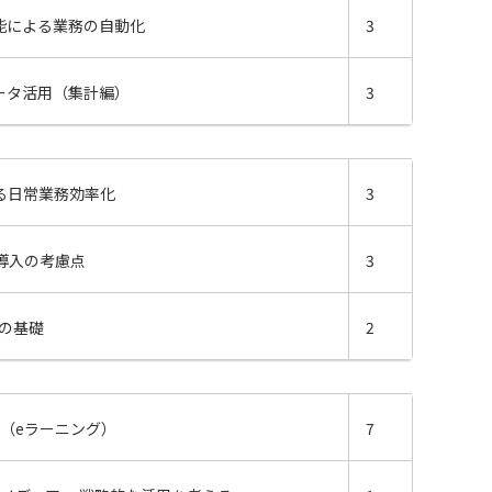
機能による業務の⾃動化
3
データ活⽤（集計編）
3
よる日常業務効率化
3
I導入の考慮点
3
の基礎
2
化（eラーニング）
7