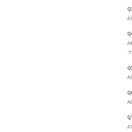
Q
A
Q
A
で
Q
A
Q
A
Q
A