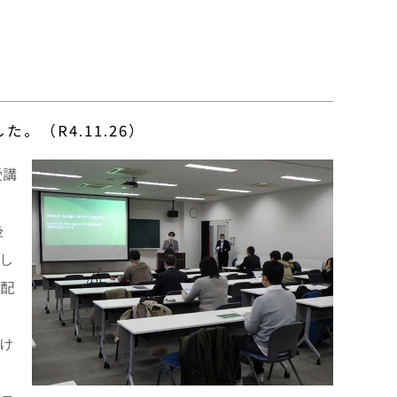
（R4.11.26）
受講
後
し
配
け