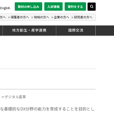
取材の申し込み
入試情報
寄附をする
English
方へ
保護者の方へ
地域の方へ
企業の方へ
研究者の方へ
地方創生・産学連携
国際交流
ョン）＝デジタル変革
な基礎的なDX分野の能力を育成することを目的とし