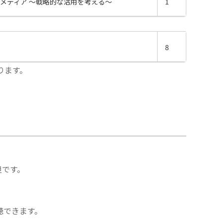
メディア ～戦略的な活用を考える～
1
8
ります。
担です。
聴できます。