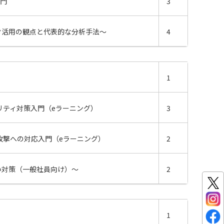
入門
3
タ活用の観点と代表的な分析手法～
4
1
リティ対策入門（eラーニング）
3
攻撃への対応入門（eラーニング）
2
い対策（一般社員向け）～
2
1