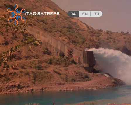
iTAG-SATREPS/Innovative Tajik-
JA
EN
TJ