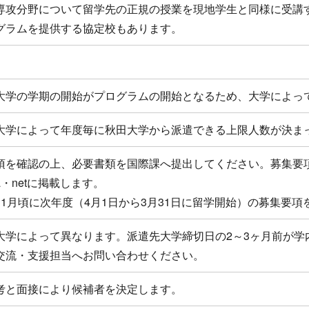
専攻分野について留学先の正規の授業を現地学生と同様に受講
グラムを提供する協定校もあります。
内
大学の学期の開始がプログラムの開始となるため、大学によっ
大学によって年度毎に秋田大学から派遣できる上限人数が決ま
項を確認の上、必要書類を国際課へ提出してください。募集要
a・netに掲載します。
11月頃に次年度（4月1日から3月31日に留学開始）の募集要項
大学によって異なります。派遣先大学締切日の2～3ヶ月前が学
交流・支援担当へお問い合わせください。
考と面接により候補者を決定します。