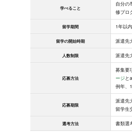
自分の
学べること
修プロ
1年以
留学期間
派遣先
留学の開始時期
派遣先
人数制限
募集要
ージ
と
応募方法
例年、
派遣先
応募期限
留学生
書類選
選考方法