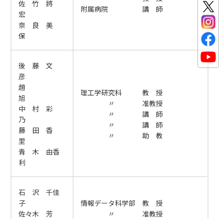
佐 竹 將
附属病院 講 師
宏
奈 良 美
保
後 藤 文
彦
趙
理工学研究科 教 授
旭
〃 准教授
中 村 彩
〃 講 師
乃
〃 講 師
藤 田 香
〃 助 教
里
青 木 由香
利
石 沢 千佳
子
情報データ科学部 教 授
佐々木 芳
〃 准教授