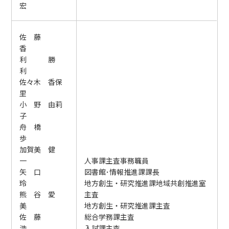
宏
佐 藤
香
利 勝
利
佐々木 香保
里
小 野 由莉
子
舟 橋
歩
加賀美 健
一
人事課主査事務職員
矢 口
図書館･情報推進課課長
玲
地方創生・研究推進課地域共創推進室
熊 谷 愛
主査
美
地方創生・研究推進課主査
佐 藤
総合学務課主査
浩
入試課主査