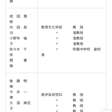
誠
成 田 雅
樹
内 田 昌
教育文化学部 教 授
功
〃 准教授
小野寺 倫
〃 准教授
子
〃 准教授
佐々木 千
〃 附属中学校 副校
佳
長
鐙 基
倫
後 藤 明
輝
今 井 一
医学系研究科 教 授
博
〃 教 授
大 高 麻衣
〃 教 授
子
〃 教 授