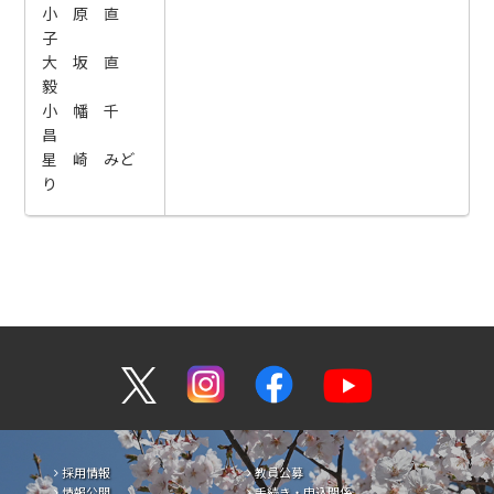
小 原 直
子
大 坂 直
毅
小 幡 千
昌
星 崎 みど
り
採用情報
教員公募
情報公開
手続き・申込関係