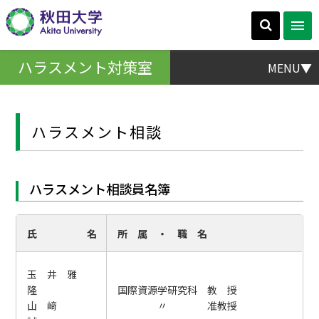
ハラスメント対策室
MENU▼
ハラスメント相談
ハラスメント相談員名簿
氏 名
所 属 ・ 職 名
玉 井 雅
隆
国際資源学研究科 教 授
山 﨑
〃 准教授