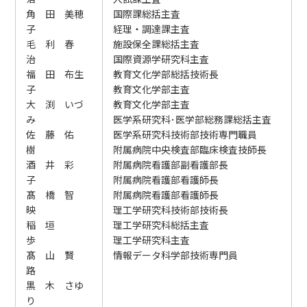
角 田 美穂
国際課総括主査
子
経理・調達課主査
毛 利 春
施設保全課総括主査
治
国際資源学研究科主査
福 田 布生
教育文化学部総括技術長
子
教育文化学部主査
大 渕 いづ
教育文化学部主査
み
医学系研究科･医学部総務課総括主査
佐 藤 佑
医学系研究科技術部技術専門職員
樹
附属病院中央検査部臨床検査技師長
酒 井 彩
附属病院看護部副看護部長
子
附属病院看護部看護師長
髙 橋 智
附属病院看護部看護師長
映
理工学研究科技術部技術長
稲 垣
理工学研究科総括主査
歩
理工学研究科主査
髙 山 賢
情報データ科学部技術専門員
路
黒 木 さゆ
り