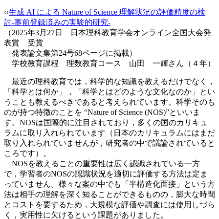
○
生成 AI による Nature of Science 理解状況の評価精度の検
討-事前登録済みの実験的研究-
（2025年3月27日 日本理科教育学会オンライン全国大会発
表賞 受賞
発表論文集第24号68ページに掲載）
学校教育課程 理数教育コース 山田 一輝さん（４年）
最近の理科教育では，科学的な知識を教えるだけでなく，
「科学とは何か」，「科学とはどのような文化なのか」とい
うことも教えるべきであると考えられています。科学そのも
のが持つ特徴のことを “Nature of Science (NOS)”といいま
す。NOSは国際的に注目されており，多くの国のカリキュ
ラムに取り入れられています（日本のカリキュラムにはまだ
取り入れられていませんが，研究者の中で議論されていると
ころです）。
NOSを教えることの重要性は広く認識されている一方
で，学習者のNOSの認識状況を適切に評価する方法は定ま
っていません。様々な案の中でも「半構造化面接」という方
法は相手の理解を深く知ることができるものの，膨大な時間
とコストを要するため，大規模な評価や調査には使用しづら
く，実用性に欠けるという課題がありました。