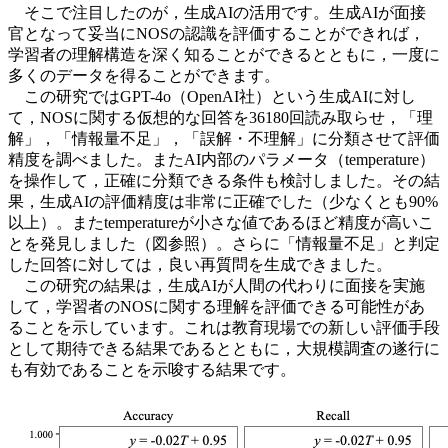
そこで注目したのが，生成AIの活用です。生成AIが面接
官となって妥当にNOSの認識を評価することができれば，
学習者の理解構造を深く知ることができるとともに，一度に
多くのデータを得ることができます。
この研究ではGPT-4o（OpenAI社）という生成AIに対し
て，NOSに関する仮想的な回答を36180回読み取らせ，「理
解」，「情報量不足」，「誤解・不理解」に分類させて評価
精度を調べました。またAI内部のパラメータ（temperature）
を操作して，正確に分類できる条件も検討しました。その結
果，生成AIの評価精度は非常に正確でした（少なくとも90%
以上）。またtemperatureが小さな値であるほど精度が高いこ
とを発見しました（図参照）。さらに「情報量不足」と判定
した回答に対しては，良い再質問を生成できました。
この研究の結果は，生成AIが人間の代わりに面接を実施
して，学習者のNOSに関する理解を評価できる可能性があ
ることを示しています。これは教育現場での新しい評価手段
として期待できる結果であるとともに，大規模調査の遂行に
も有効であることを示唆する結果です。