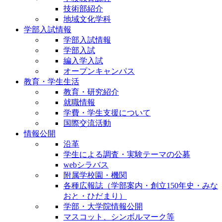
技術部紹介
地域文化学科
学部入試情報
学部入試情報
学部入試
編入学入試
オープンキャンパス
教育・学生生活
教育・研究紹介
就職情報
学費・学生支援について
国際交流活動
情報公開
沿革
学生による調査・実験テーマの公募
webシラバス
附属学校園・機関
各種広報誌（学部案内・創立150年史・みな
おと・ひだまり）
学部・大学院情報公開
マスコット、シンボルマーク等