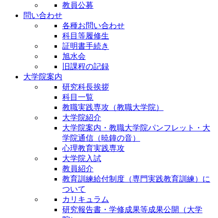
教員公募
問い合わせ
各種お問い合わせ
科目等履修生
証明書手続き
旭水会
旧課程の記録
大学院案内
研究科長挨拶
科目一覧
教職実践専攻（教職大学院）
大学院紹介
大学院案内・教職大学院パンフレット・大
学院通信（暁鐘の音）
心理教育実践専攻
大学院入試
教員紹介
教育訓練給付制度（専門実践教育訓練）に
ついて
カリキュラム
研究報告書・学修成果等成果公開（大学