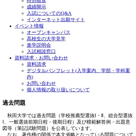
特別措置
成績開示
入試についてのQ&A
インターネット出願サイト
イベント情報
オープンキャンパス
高校生の大学見学
進学説明会
入試相談窓口
資料請求・お問い合わせ
資料請求
デジタルパンフレット(入学案内、学部・学科案
内)
お問い合わせ
個人情報の取り扱いについて
過去問題
秋田大学では過去問題（学校推薦型選抜Ⅰ・Ⅱ、総合型選抜
Ⅰ、一般選抜前期日程・後期日程）及び模範解答例・出題意
図等（筆記試験問題）を公表しています。
なお、著作権の関係で本文省略となっている問題について