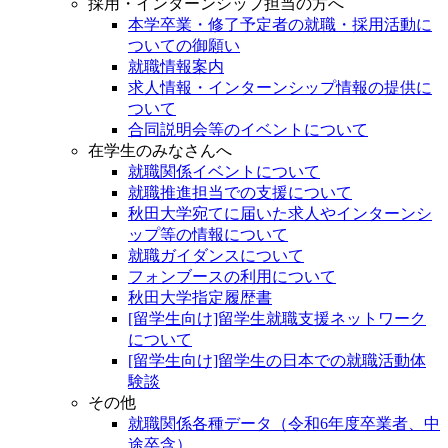
採用・インターンシップ担当の方へ
本学卒業・修了予定者の就職・採用活動に
ついての御願い
就職情報案内
求人情報・インターンシップ情報の提供に
ついて
合同説明会等のイベントについて
在学生のみなさんへ
就職関係イベントについて
就職推進担当での支援について
秋田大学宛てに届いた求人やインターンシ
ップ等の情報について
就職ガイダンスについて
フォンブースの利用について
秋田大学指定履歴書
[留学生向け]留学生就職支援ネットワーク
について
[留学生向け]留学生の日本での就職活動体
験談
その他
就職関係各種データ（令和6年度卒業者、中
途卒含）