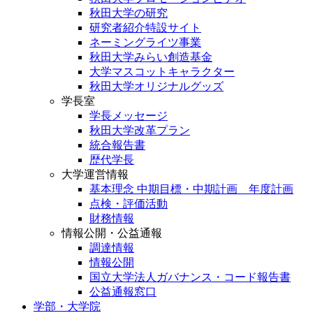
秋田大学の研究
研究者紹介特設サイト
ネーミングライツ事業
秋田大学みらい創造基金
大学マスコットキャラクター
秋田大学オリジナルグッズ
学長室
学長メッセージ
秋田大学改革プラン
統合報告書
歴代学長
大学運営情報
基本理念 中期目標・中期計画 年度計画
点検・評価活動
財務情報
情報公開・公益通報
調達情報
情報公開
国立大学法人ガバナンス・コード報告書
公益通報窓口
学部・大学院