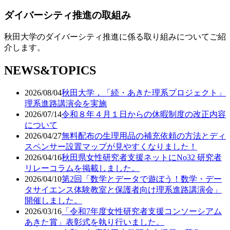
ダイバーシティ推進の取組み
秋田大学のダイバーシティ推進に係る取り組みについてご紹
介します。
NEWS&TOPICS
2026/08/04
秋田大学，「続・あきた理系プロジェクト」
理系進路講演会を実施
2026/07/14
令和８年４月１日からの休暇制度の改正内容
について
2026/04/27
無料配布の生理用品の補充依頼の方法とディ
スペンサー設置マップが見やすくなりました！
2026/04/16
秋田県女性研究者支援ネットにNo32 研究者
リレーコラムを掲載しました。
2026/04/10
第2回「数学とデータで遊ぼう！数学・デー
タサイエンス体験教室と保護者向け理系進路講演会」
開催しました。
2026/03/16
「令和7年度女性研究者支援コンソーシアム
あきた賞」表彰式を執り行いました。