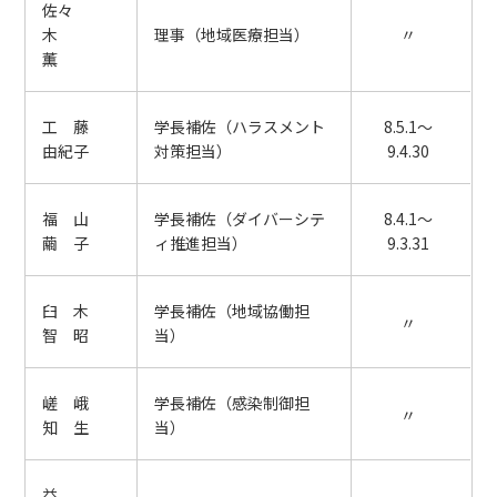
佐々
木
理事（地域医療担当）
〃
薫
工 藤
学長補佐（ハラスメント
8.5.1～
由紀子
対策担当）
9.4.30
福 山
学長補佐（ダイバーシテ
8.4.1～
繭 子
ィ推進担当）
9.3.31
臼 木
学長補佐（地域協働担
〃
智 昭
当）
嵯 峨
学長補佐（感染制御担
〃
知 生
当）
益