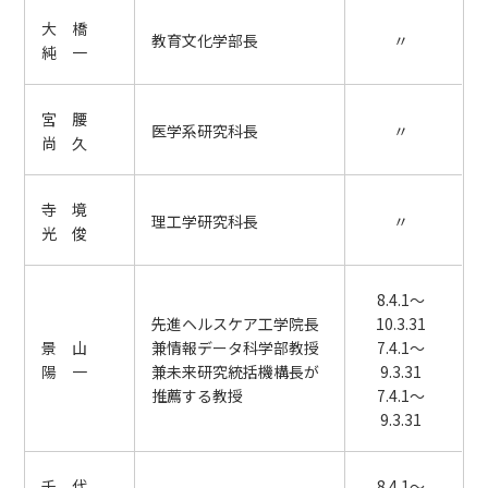
大 橋
教育文化学部長
〃
純 一
宮 腰
医学系研究科長
〃
尚 久
寺 境
理工学研究科長
〃
光 俊
8.4.1～
先進ヘルスケア工学院長
10.3.31
景 山
兼情報データ科学部教授
7.4.1～
陽 一
兼未来研究統括機構長が
9.3.31
推薦する教授
7.4.1～
9.3.31
千 代
8.4.1～