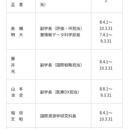
〃
正 喜
当）
8.4.1～
長 縄
副学長（評価・IR担当）
10.3.31
明 大
兼情報データ科学部長
7.4.1～
9.3.31
藤
8.4.1～
井
副学長（国際戦略担当）
10.3.31
光
山 本
8.8.1～
副学長（医療DX担当）
浩 史
9.3.31
稲 垣
8.4.1～
国際資源学研究科長
文 昭
10.3.31