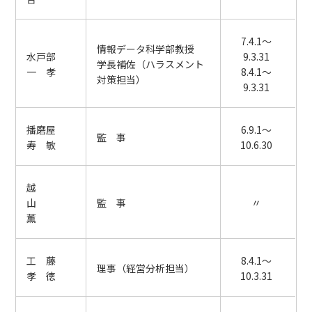
7.4.1～
情報データ科学部教授
水戸部
9.3.31
学長補佐（ハラスメント
一 孝
8.4.1～
対策担当）
9.3.31
播磨屋
6.9.1～
監 事
寿 敏
10.6.30
越
山
監 事
〃
薫
工 藤
8.4.1～
理事（経営分析担当）
孝 徳
10.3.31