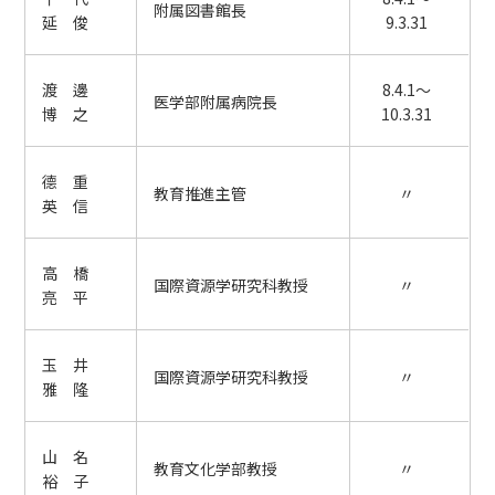
附属図書館長
延 俊
9.3.31
渡 邊
8.4.1～
医学部附属病院長
博 之
10.3.31
德 重
教育推進主管
〃
英 信
高 橋
国際資源学研究科教授
〃
亮 平
玉 井
国際資源学研究科教授
〃
雅 隆
山 名
教育文化学部教授
〃
裕 子