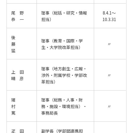
尾 野
理事（総括・研究・情報
8.4.1～
恭 一
担当）
10.3.31
後
理事（教育・国際・学
藤
〃
生・大学院改革担当）
猛
理事（地方創生・広報・
上 田
渉外・附属学校・学部改
〃
晴 彦
革担当）
猪
理事（総務・人事・財
村
務・施設・環境担当）・
〃
篤
事務局長
疋 田
副学長（学部間連携担