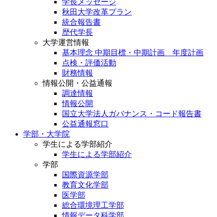
学長メッセージ
秋田大学改革プラン
統合報告書
歴代学長
大学運営情報
基本理念 中期目標・中期計画 年度計画
点検・評価活動
財務情報
情報公開・公益通報
調達情報
情報公開
国立大学法人ガバナンス・コード報告書
公益通報窓口
学部・大学院
学生による学部紹介
学生による学部紹介
学部
国際資源学部
教育文化学部
医学部
総合環境理工学部
情報データ科学部