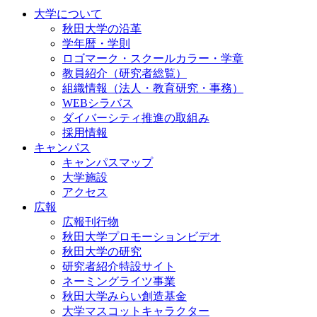
大学について
秋田大学の沿革
学年暦・学則
ロゴマーク・スクールカラー・学章
教員紹介（研究者総覧）
組織情報（法人・教育研究・事務）
WEBシラバス
ダイバーシティ推進の取組み
採用情報
キャンパス
キャンパスマップ
大学施設
アクセス
広報
広報刊行物
秋田大学プロモーションビデオ
秋田大学の研究
研究者紹介特設サイト
ネーミングライツ事業
秋田大学みらい創造基金
大学マスコットキャラクター