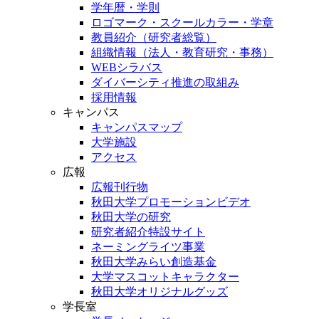
学年暦・学則
ロゴマーク・スクールカラー・学章
教員紹介（研究者総覧）
組織情報（法人・教育研究・事務）
WEBシラバス
ダイバーシティ推進の取組み
採用情報
キャンパス
キャンパスマップ
大学施設
アクセス
広報
広報刊行物
秋田大学プロモーションビデオ
秋田大学の研究
研究者紹介特設サイト
ネーミングライツ事業
秋田大学みらい創造基金
大学マスコットキャラクター
秋田大学オリジナルグッズ
学長室