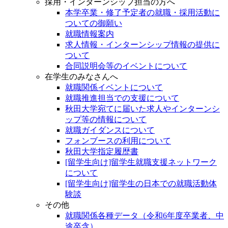
採用・インターンシップ担当の方へ
本学卒業・修了予定者の就職・採用活動に
ついての御願い
就職情報案内
求人情報・インターンシップ情報の提供に
ついて
合同説明会等のイベントについて
在学生のみなさんへ
就職関係イベントについて
就職推進担当での支援について
秋田大学宛てに届いた求人やインターンシ
ップ等の情報について
就職ガイダンスについて
フォンブースの利用について
秋田大学指定履歴書
[留学生向け]留学生就職支援ネットワーク
について
[留学生向け]留学生の日本での就職活動体
験談
その他
就職関係各種データ（令和6年度卒業者、中
途卒含）