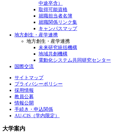
中途卒含）
取得可能資格
就職担当者名簿
就職関係リンク集
キャンパスマップ
地方創生・産学連携
地方創生・産学連携
未来研究統括機構
地域共創機構
電動化システム共同研究センター
国際交流
サイトマップ
プライバシーポリシー
採用情報
教員公募
情報公開
手続き・申込関係
AU-CIS（学内限定）
大学案内