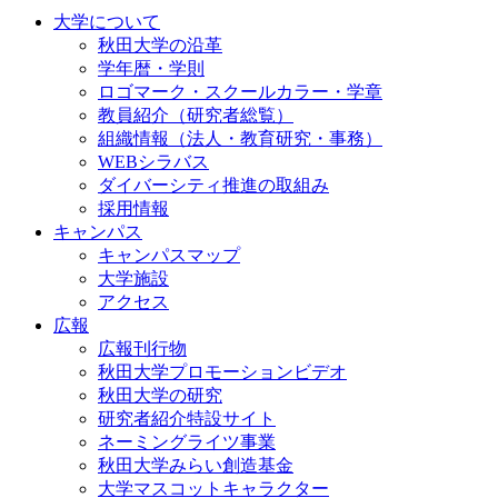
大学について
秋田大学の沿革
学年暦・学則
ロゴマーク・スクールカラー・学章
教員紹介（研究者総覧）
組織情報（法人・教育研究・事務）
WEBシラバス
ダイバーシティ推進の取組み
採用情報
キャンパス
キャンパスマップ
大学施設
アクセス
広報
広報刊行物
秋田大学プロモーションビデオ
秋田大学の研究
研究者紹介特設サイト
ネーミングライツ事業
秋田大学みらい創造基金
大学マスコットキャラクター