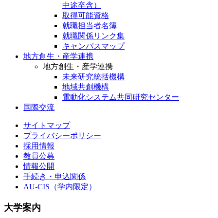
中途卒含）
取得可能資格
就職担当者名簿
就職関係リンク集
キャンパスマップ
地方創生・産学連携
地方創生・産学連携
未来研究統括機構
地域共創機構
電動化システム共同研究センター
国際交流
サイトマップ
プライバシーポリシー
採用情報
教員公募
情報公開
手続き・申込関係
AU-CIS（学内限定）
大学案内