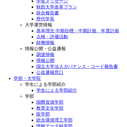
学長メッセージ
秋田大学改革プラン
統合報告書
歴代学長
大学運営情報
基本理念 中期目標・中期計画 年度計画
点検・評価活動
財務情報
情報公開・公益通報
調達情報
情報公開
国立大学法人ガバナンス・コード報告書
公益通報窓口
学部・大学院
学生による学部紹介
学生による学部紹介
学部
国際資源学部
教育文化学部
医学部
総合環境理工学部
情報データ科学部