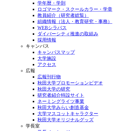
学年暦・学則
ロゴマーク・スクールカラー・学章
教員紹介（研究者総覧）
組織情報（法人・教育研究・事務）
WEBシラバス
ダイバーシティ推進の取組み
採用情報
キャンパス
キャンパスマップ
大学施設
アクセス
広報
広報刊行物
秋田大学プロモーションビデオ
秋田大学の研究
研究者紹介特設サイト
ネーミングライツ事業
秋田大学みらい創造基金
大学マスコットキャラクター
秋田大学オリジナルグッズ
学長室