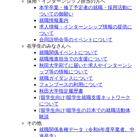
採用・インターンシップ担当の方へ
本学卒業・修了予定者の就職・採用活動に
ついての御願い
就職情報案内
求人情報・インターンシップ情報の提供に
ついて
合同説明会等のイベントについて
在学生のみなさんへ
就職関係イベントについて
就職推進担当での支援について
秋田大学宛てに届いた求人やインターンシ
ップ等の情報について
就職ガイダンスについて
フォンブースの利用について
秋田大学指定履歴書
[留学生向け]留学生就職支援ネットワーク
について
[留学生向け]留学生の日本での就職活動体
験談
その他
就職関係各種データ（令和6年度卒業者、中
途卒含）