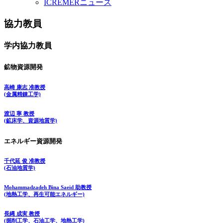
ICREMERニュース
協力教員
学内協力教員
鉱物資源開発
高崎 康志 准教授
(金属精錬工学)
渡辺 寧 教授
(鉱床学、資源地質学)
エネルギー資源開発
千代延 俊 准教授
(石油地質学)
Mohammadzadeh Bina Saeid 助教授
(地熱工学、再生可能エネルギー)
長縄 成実 教授
(掘削工学、石油工学、地熱工学)