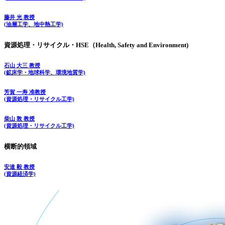
藤井 光 教授
(油層工学、地中熱工学)
資源処理・リサイクル・HSE（Health, Safety and Environment)
石山 大三 教授
(鉱床学・地球科学、環境地質学)
芳賀 一寿 准教授
(資源処理・リサイクル工学)
柴山 敦 教授
(資源処理・リサイクル工学)
横断的領域
安達 毅 教授
(資源経済学)