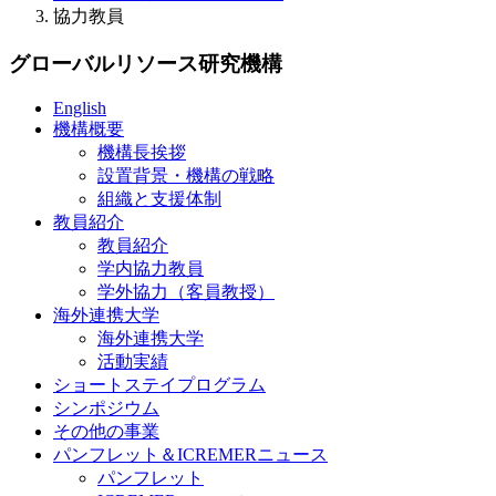
協力教員
グローバルリソース研究機構
English
機構概要
機構長挨拶
設置背景・機構の戦略
組織と支援体制
教員紹介
教員紹介
学内協力教員
学外協力（客員教授）
海外連携大学
海外連携大学
活動実績
ショートステイプログラム
シンポジウム
その他の事業
パンフレット＆ICREMERニュース
パンフレット