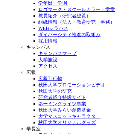
学年暦・学則
ロゴマーク・スクールカラー・学章
教員紹介（研究者総覧）
組織情報（法人・教育研究・事務）
WEBシラバス
ダイバーシティ推進の取組み
採用情報
キャンパス
キャンパスマップ
大学施設
アクセス
広報
広報刊行物
秋田大学プロモーションビデオ
秋田大学の研究
研究者紹介特設サイト
ネーミングライツ事業
秋田大学みらい創造基金
大学マスコットキャラクター
秋田大学オリジナルグッズ
学長室