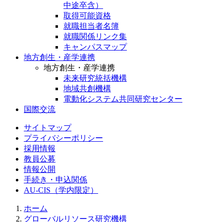
中途卒含）
取得可能資格
就職担当者名簿
就職関係リンク集
キャンパスマップ
地方創生・産学連携
地方創生・産学連携
未来研究統括機構
地域共創機構
電動化システム共同研究センター
国際交流
サイトマップ
プライバシーポリシー
採用情報
教員公募
情報公開
手続き・申込関係
AU-CIS（学内限定）
ホーム
グローバルリソース研究機構