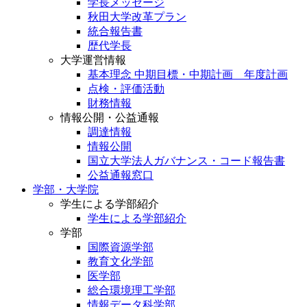
学長メッセージ
秋田大学改革プラン
統合報告書
歴代学長
大学運営情報
基本理念 中期目標・中期計画 年度計画
点検・評価活動
財務情報
情報公開・公益通報
調達情報
情報公開
国立大学法人ガバナンス・コード報告書
公益通報窓口
学部・大学院
学生による学部紹介
学生による学部紹介
学部
国際資源学部
教育文化学部
医学部
総合環境理工学部
情報データ科学部