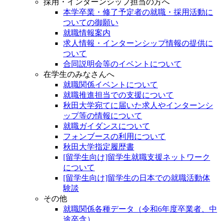
採用・インターンシップ担当の方へ
本学卒業・修了予定者の就職・採用活動に
ついての御願い
就職情報案内
求人情報・インターンシップ情報の提供に
ついて
合同説明会等のイベントについて
在学生のみなさんへ
就職関係イベントについて
就職推進担当での支援について
秋田大学宛てに届いた求人やインターンシ
ップ等の情報について
就職ガイダンスについて
フォンブースの利用について
秋田大学指定履歴書
[留学生向け]留学生就職支援ネットワーク
について
[留学生向け]留学生の日本での就職活動体
験談
その他
就職関係各種データ（令和6年度卒業者、中
途卒含）