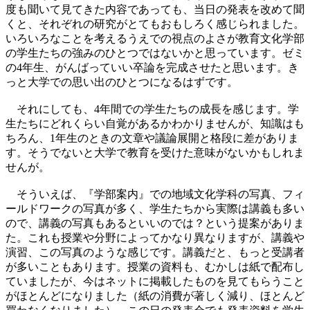
度も聞いて見てきた内容であっても、当日の発表を改めて聞
くと、それぞれの研究がとてもおもしろく感じられました。
いろいろなことを考えるうえでの視点のよさが教育文化学部
の学生たちの強みのひとつではないかと思っています。ゼミ
の4年生、がんばっていい卒論を完成させたと思います。き
っと大学での思い出のひとつになるはずです。
それにしても、4年間での学生たちの成長を感じます。学
生たちにどれくらい自覚があるかわかりませんが、知識はも
ちろん、1年生のときの文章や議論展開と格段に差がありま
す。そうでないと大学で教育を受けた意味がないかもしれま
せんが。
そういえば、『学部案内』での地域文化学科の写真、フィ
ールドワークの写真が多く、学生たちから実際は講義も多い
ので、講義の写真もあるといいのでは？という提案がありま
た。これも授業や分野によってかなり異なりますが、講義や
演習、この写真のような感じです。講義だと、もっと受講者
が多いこともあります。授業の資料も、むかしは紙で配布し
ていましたが、今はネットに掲載したものを見てもらうこと
がほとんどになりました（紙の消費が著しく減り、ほとんど