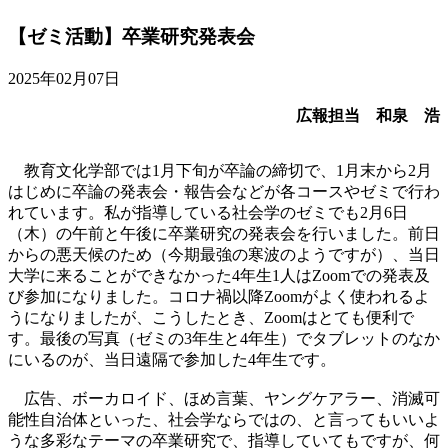
【ゼミ活動】卒業研究発表会
2025年02月07日
広報担当 和泉 浩
教育文化学部では1月下旬が卒論の締切で、1月末から2月
はじめに卒論の発表会・報告会などが各コースやゼミで行わ
れています。私が指導している社会学のゼミでも2月6日
（木）の午前と午後に卒業研究の発表会を行いました。前日
からの悪天候のため（今期最強の寒波のようですが）、当日
大学に来ることができなかった4年生1人はZoomでの発表及
び参加になりました。コロナ禍以降Zoomがよく使われるよ
うになりましたが、こうしたとき、Zoomはとても便利で
す。最後の写真（ゼミの3年生と4年生）でタブレットのなか
にいるのが、当日遠隔で参加した4年生です。
広告、ボーカロイド、ほめ言葉、ヤングケアラー、消滅可
能性自治体といった、社会学ならではの、と言ってもいいよ
うな多彩なテーマの卒業研究で、指導していてもですが、何