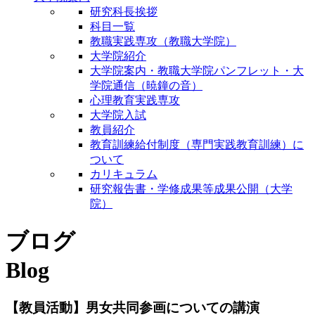
研究科長挨拶
科目一覧
教職実践専攻（教職大学院）
大学院紹介
大学院案内・教職大学院パンフレット・大
学院通信（暁鐘の音）
心理教育実践専攻
大学院入試
教員紹介
教育訓練給付制度（専門実践教育訓練）に
ついて
カリキュラム
研究報告書・学修成果等成果公開（大学
院）
ブログ
Blog
【教員活動】男女共同参画についての講演