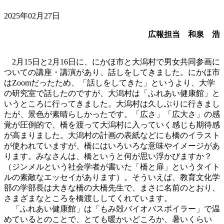
2025年02月27日
広報担当 和泉 浩
2月15日と2月16日に、にかほ市と大潟村で男女共同参画に
ついての講座・講演があり、話しをしてきました。にかほ市
はZoomだったため、「話しをしてきた」というより、大学
の研究室で話したのですが、大潟村は「ふれあい健康館」と
いうところに行ってきました。大潟村は久しぶりに行きまし
たが、景色が素晴らしかったです。「広さ」「広大さ」の感
覚が圧倒的で、橋を渡って大潟村に入っていく感じも期待感
が高まりました。大潟村の計画の表紙などにも橋のイラスト
が使われていますが、橋にはいろいろな意味やイメージがあ
ります。みなさんは、橋というと何が思い浮かびますか？
（ジンメルという社会学者が書いた「橋と扉」というタイト
ルの素敵なエッセイがあります）。そういえば、教育文化学
部の学部長は大きな橋の大橋先生で、まさに名前のとおり、
さまざまなところを橋渡ししてくれています。
「ふれあい健康館」は「もみ殻バイオバスボイラー」で温
めているとのことで、とても暖かいどころか、暑いくらい