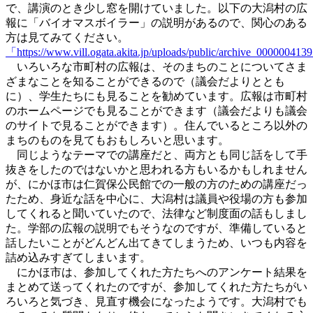
で、講演のとき少し窓を開けていました。以下の大潟村の広
報に「バイオマスボイラー」の説明があるので、関心のある
方は見てみてください。
「https://www.vill.ogata.akita.jp/uploads/public/archiv
いろいろな市町村の広報は、そのまちのことについてさま
ざまなことを知ることができるので（議会だよりととも
に）、学生たちにも見ることを勧めています。広報は市町村
のホームページでも見ることができます（議会だよりも議会
のサイトで見ることができます）。住んでいるところ以外の
まちのものを見てもおもしろいと思います。
同じようなテーマでの講座だと、両方とも同じ話をして手
抜きをしたのではないかと思われる方もいるかもしれません
が、にかほ市は仁賀保公民館での一般の方のための講座だっ
たため、身近な話を中心に、大潟村は議員や役場の方も参加
してくれると聞いていたので、法律など制度面の話もしまし
た。学部の広報の説明でもそうなのですが、準備していると
話したいことがどんどん出てきてしまうため、いつも内容を
詰め込みすぎてしまいます。
にかほ市は、参加してくれた方たちへのアンケート結果を
まとめて送ってくれたのですが、参加してくれた方たちがい
ろいろと気づき、見直す機会になったようです。大潟村でも