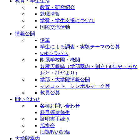
教育・学生生活
教育・研究紹介
就職情報
学費・学生支援について
国際交流活動
情報公開
沿革
学生による調査・実験テーマの公募
webシラバス
附属学校園・機関
各種広報誌（学部案内・創立150年史・みな
おと・ひだまり）
学部・大学院情報公開
マスコット、シンボルマーク等
教員公募
問い合わせ
各種お問い合わせ
科目等履修生
証明書手続き
旭水会
旧課程の記録
大学院案内