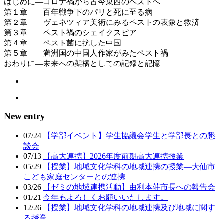
はじめに―コロナ禍から古今東西のペストへ
第１章 百年戦争下のパリと死に至る病
第２章 ヴェネツィア美術にみるペストの表象と救済
第３章 ペスト禍のシェイクスピア
第４章 ペスト菌に抗した中国
第５章 満洲国の中国人作家がみたペスト禍
おわりに―未来への架橋としての記録と記憶
New entry
07/24
【学部イベント】学生協議会学生と学部長との懇
談会
07/13
【高大連携】2026年度前期高大連携授業
05/29
【授業】地域文化学科の地域連携の授業―大仙市
こども家庭センターとの連携
03/26
【ゼミの地域連携活動】由利本荘市長への報告会
01/21
今年もよろしくお願いいたします。
12/26
【授業】地域文化学科の地域連携及び地域に関す
る授業