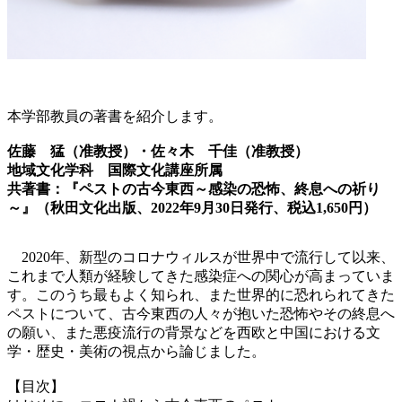
本学部教員の著書を紹介します。
佐藤 猛（准教授）・佐々木 千佳（准教授）
地域文化学科 国際文化講座所属
共著書：『ペストの古今東西～感染の恐怖、終息への祈り
～』（秋田文化出版、2022年9月30日発行、税込1,650円）
2020年、新型のコロナウィルスが世界中で流行して以来、
これまで人類が経験してきた感染症への関心が高まっていま
す。このうち最もよく知られ、また世界的に恐れられてきた
ペストについて、古今東西の人々が抱いた恐怖やその終息へ
の願い、また悪疫流行の背景などを西欧と中国における文
学・歴史・美術の視点から論じました。
【目次】