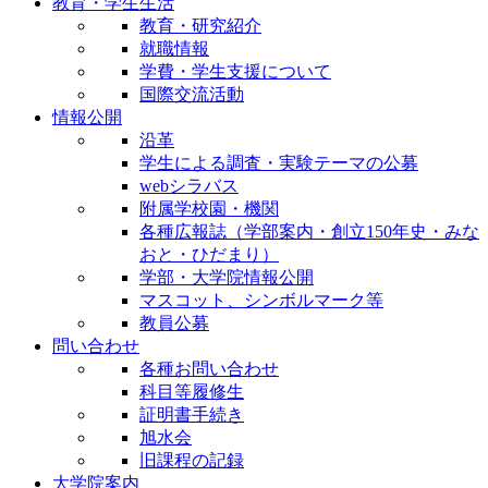
教育・学生生活
教育・研究紹介
就職情報
学費・学生支援について
国際交流活動
情報公開
沿革
学生による調査・実験テーマの公募
webシラバス
附属学校園・機関
各種広報誌（学部案内・創立150年史・みな
おと・ひだまり）
学部・大学院情報公開
マスコット、シンボルマーク等
教員公募
問い合わせ
各種お問い合わせ
科目等履修生
証明書手続き
旭水会
旧課程の記録
大学院案内