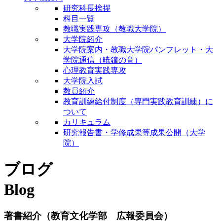
研究科長挨拶
科目一覧
教職実践専攻（教職大学院）
大学院紹介
大学院案内・教職大学院パンフレット・大
学院通信（暁鐘の音）
心理教育実践専攻
大学院入試
教員紹介
教育訓練給付制度（専門実践教育訓練）に
ついて
カリキュラム
研究報告書・学修成果等成果公開（大学
院）
ブログ
Blog
著書紹介（教育文化学部 広報委員会）