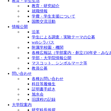
教育・学生生活
教育・研究紹介
就職情報
学費・学生支援について
国際交流活動
情報公開
沿革
学生による調査・実験テーマの公募
webシラバス
附属学校園・機関
各種広報誌（学部案内・創立150年史・みな
学部・大学院情報公開
マスコット、シンボルマーク等
教員公募
問い合わせ
各種お問い合わせ
科目等履修生
証明書手続き
旭水会
旧課程の記録
大学院案内
研究科長挨拶