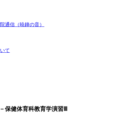
院通信（暁鐘の音）
いて
－保健体育科教育学演習Ⅲ