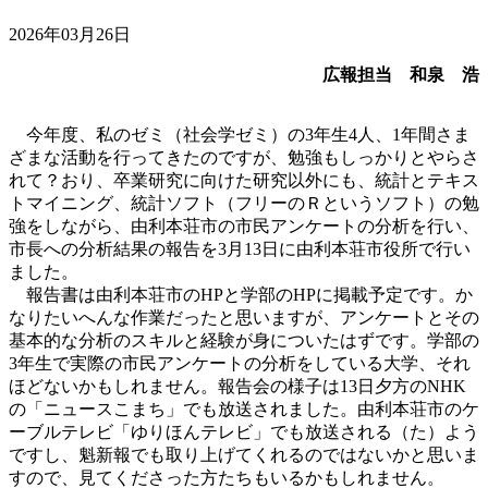
2026年03月26日
広報担当 和泉 浩
今年度、私のゼミ（社会学ゼミ）の3年生4人、1年間さま
ざまな活動を行ってきたのですが、勉強もしっかりとやらさ
れて？おり、卒業研究に向けた研究以外にも、統計とテキス
トマイニング、統計ソフト（フリーのＲというソフト）の勉
強をしながら、由利本荘市の市民アンケートの分析を行い、
市長への分析結果の報告を3月13日に由利本荘市役所で行い
ました。
報告書は由利本荘市のHPと学部のHPに掲載予定です。か
なりたいへんな作業だったと思いますが、アンケートとその
基本的な分析のスキルと経験が身についたはずです。学部の
3年生で実際の市民アンケートの分析をしている大学、それ
ほどないかもしれません。報告会の様子は13日夕方のNHK
の「ニュースこまち」でも放送されました。由利本荘市のケ
ーブルテレビ「ゆりほんテレビ」でも放送される（た）よう
ですし、魁新報でも取り上げてくれるのではないかと思いま
すので、見てくださった方たちもいるかもしれません。