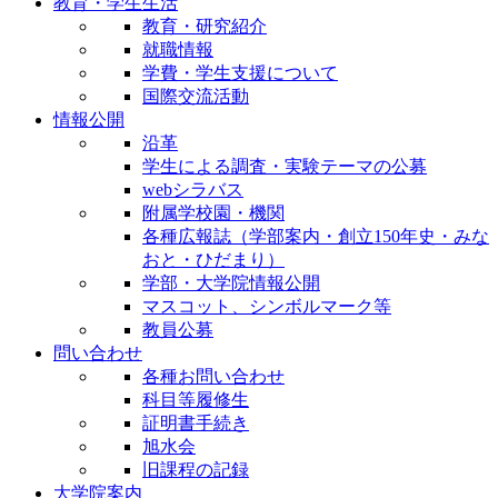
教育・学生生活
教育・研究紹介
就職情報
学費・学生支援について
国際交流活動
情報公開
沿革
学生による調査・実験テーマの公募
webシラバス
附属学校園・機関
各種広報誌（学部案内・創立150年史・みな
おと・ひだまり）
学部・大学院情報公開
マスコット、シンボルマーク等
教員公募
問い合わせ
各種お問い合わせ
科目等履修生
証明書手続き
旭水会
旧課程の記録
大学院案内