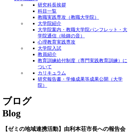
研究科長挨拶
科目一覧
教職実践専攻（教職大学院）
大学院紹介
大学院案内・教職大学院パンフレット・大
学院通信（暁鐘の音）
心理教育実践専攻
大学院入試
教員紹介
教育訓練給付制度（専門実践教育訓練）に
ついて
カリキュラム
研究報告書・学修成果等成果公開（大学
院）
ブログ
Blog
【ゼミの地域連携活動】由利本荘市長への報告会