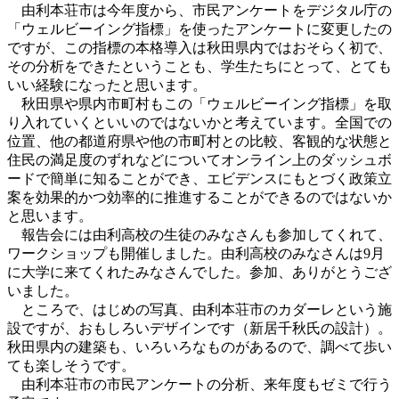
由利本荘市は今年度から、市民アンケートをデジタル庁の
「ウェルビーイング指標」を使ったアンケートに変更したの
ですが、この指標の本格導入は秋田県内ではおそらく初で、
その分析をできたということも、学生たちにとって、とても
いい経験になったと思います。
秋田県や県内市町村もこの「ウェルビーイング指標」を取
り入れていくといいのではないかと考えています。全国での
位置、他の都道府県や他の市町村との比較、客観的な状態と
住民の満足度のずれなどについてオンライン上のダッシュボ
ードで簡単に知ることができ、エビデンスにもとづく政策立
案を効果的かつ効率的に推進することができるのではないか
と思います。
報告会には由利高校の生徒のみなさんも参加してくれて、
ワークショップも開催しました。由利高校のみなさんは9月
に大学に来てくれたみなさんでした。参加、ありがとうござ
いました。
ところで、はじめの写真、由利本荘市のカダーレという施
設ですが、おもしろいデザインです（新居千秋氏の設計）。
秋田県内の建築も、いろいろなものがあるので、調べて歩い
ても楽しそうです。
由利本荘市の市民アンケートの分析、来年度もゼミで行う