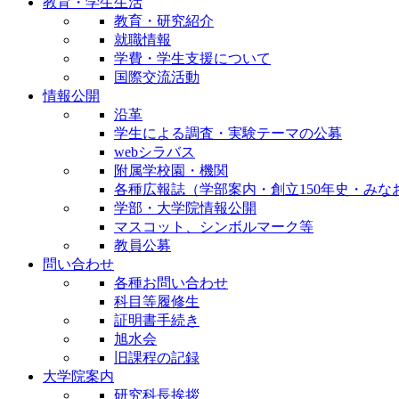
教育・学生生活
教育・研究紹介
就職情報
学費・学生支援について
国際交流活動
情報公開
沿革
学生による調査・実験テーマの公募
webシラバス
附属学校園・機関
各種広報誌（学部案内・創立150年史・みな
学部・大学院情報公開
マスコット、シンボルマーク等
教員公募
問い合わせ
各種お問い合わせ
科目等履修生
証明書手続き
旭水会
旧課程の記録
大学院案内
研究科長挨拶