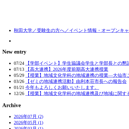
秋田大学／受験生の方へ／イベント情報・オープンキャ
New entry
07/24
【学部イベント】学生協議会学生と学部長との懇
07/13
【高大連携】2026年度前期高大連携授業
05/29
【授業】地域文化学科の地域連携の授業―大仙市
03/26
【ゼミの地域連携活動】由利本荘市長への報告会
01/21
今年もよろしくお願いいたします。
12/26
【授業】地域文化学科の地域連携及び地域に関す
Archive
2026年07月 (2)
2026年05月 (1)
2026年03月 (1)