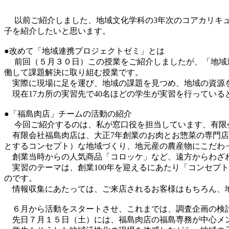
以前ご紹介しました、地域文化学科の3年次のコアカリキュ
子を紹介したいと思います。
●改めて「地域連携プロジェクトゼミ」とは
前回（５月３０日）この授業をご紹介しましたが、「地域連
働して課題解決に取り組む授業です。
実際に現場に足を運び、地域の課題を見つめ、地域の資源を
現在17カ所の実習先で40名ほどの学生が実習を行っている
●「福島肉店」チームの活動の紹介
今回ご紹介するのは、私が窓口役を担当しています、有限
有限会社福島肉店は、大正7年創業のお肉とお惣菜の専門店
とするコンセプト）な地域づくり、地元産の農産物にこだわ
創業当時からの人気商品「コロッケ」など、遠方からわざわ
実習のテーマは、創業100年を迎えるにあたり「コンセプ
のです。
情報収集にあたっては、ご来店されるお客様はもちろん、
６月から活動をスタートさせ、これまでは、調査企画の検討
先日７月１５日（土）には、福島肉店の福島専務が中心メン