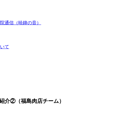
院通信（暁鐘の音）
いて
紹介②（福島肉店チーム）