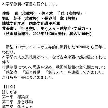
本学部教員の著書を紹介します。
佐藤 猛（准教授）・佐々木 千佳（准教授）・
羽田 朝子（准教授）・長谷川 章（教授）
地域文化学科 国際文化講座所属
共著書：『行き交い、集う人々－感染症×文系力－』
（秋田魁新報社、2023年7月30日発行、税込1,100円）
新型コロナウイルスが世界的に流行した2020年から三年に
わたり、
本学部の人文系教員がペストなど古今東西の感染症とそれに
伴う
行動制限について思索を深め、秋田魁新報の文化欄において
「感染症」「旅と移動」「集う人々」を連載してきました。
これらを一書にまとめました。
【目次】
はしがき
第一部 感染症
第二部 旅と移動
第三部 集う人々