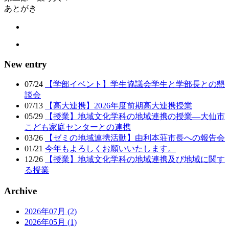
あとがき
New entry
07/24
【学部イベント】学生協議会学生と学部長との懇
談会
07/13
【高大連携】2026年度前期高大連携授業
05/29
【授業】地域文化学科の地域連携の授業―大仙市
こども家庭センターとの連携
03/26
【ゼミの地域連携活動】由利本荘市長への報告会
01/21
今年もよろしくお願いいたします。
12/26
【授業】地域文化学科の地域連携及び地域に関す
る授業
Archive
2026年07月 (2)
2026年05月 (1)