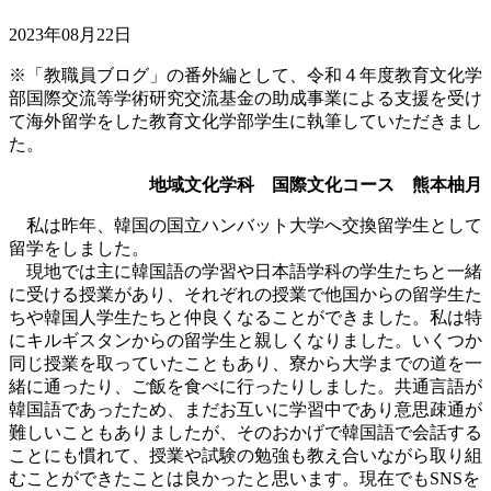
2023年08月22日
※「教職員ブログ」の番外編として、令和４年度教育文化学
部国際交流等学術研究交流基金の助成事業による支援を受け
て海外留学をした教育文化学部学生に執筆していただきまし
た。
地域文化学科 国際文化コース 熊本柚月
私は昨年、韓国の国立ハンバット大学へ交換留学生として
留学をしました。
現地では主に韓国語の学習や日本語学科の学生たちと一緒
に受ける授業があり、それぞれの授業で他国からの留学生た
ちや韓国人学生たちと仲良くなることができました。私は特
にキルギスタンからの留学生と親しくなりました。いくつか
同じ授業を取っていたこともあり、寮から大学までの道を一
緒に通ったり、ご飯を食べに行ったりしました。共通言語が
韓国語であったため、まだお互いに学習中であり意思疎通が
難しいこともありましたが、そのおかげで韓国語で会話する
ことにも慣れて、授業や試験の勉強も教え合いながら取り組
むことができたことは良かったと思います。現在でもSNSを