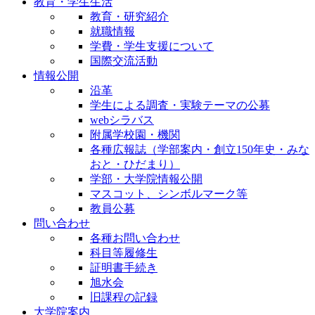
教育・学生生活
教育・研究紹介
就職情報
学費・学生支援について
国際交流活動
情報公開
沿革
学生による調査・実験テーマの公募
webシラバス
附属学校園・機関
各種広報誌（学部案内・創立150年史・みな
おと・ひだまり）
学部・大学院情報公開
マスコット、シンボルマーク等
教員公募
問い合わせ
各種お問い合わせ
科目等履修生
証明書手続き
旭水会
旧課程の記録
大学院案内