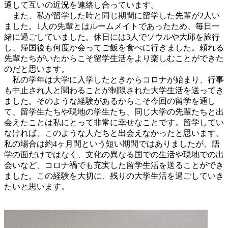
通して互いの近況を連絡し合っています。
また、私が留学した時と同じ期間に留学した先輩が2人い
ました。1人の先輩とはルームメイトであったため、毎日一
緒に過ごしていました。休日には3人でソウルや大邱を旅行
し、帰国後も何度か会ってご飯を食べに行きました。頼れる
先輩たちがいたからこそ留学生活をより楽しむことができた
のだと思います。
私の学年は大学に入学したときからコロナが始まり、行事
も中止され人と関わることが制限された大学生活を送ってき
ました。そのような経験があるからこそ今回の留学を通し
て、留学生たちや現地の学生たち、同じ大学の先輩たちと出
会えたことは私にとって非常に幸せなことです。留学してい
なければ、このような人たちと出会えなかったと思います。
私の場合は約4ヶ月間という短い期間ではありましたが、語
学の面だけではなく、文化の異なる国での生活や現地での出
会いなど、コロナ禍でも充実した留学生活を送ることができ
ました。この経験を大切に、残りの大学生活を過ごしていき
たいと思います。