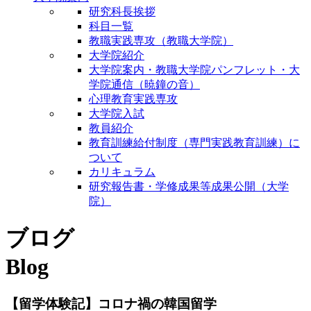
研究科長挨拶
科目一覧
教職実践専攻（教職大学院）
大学院紹介
大学院案内・教職大学院パンフレット・大
学院通信（暁鐘の音）
心理教育実践専攻
大学院入試
教員紹介
教育訓練給付制度（専門実践教育訓練）に
ついて
カリキュラム
研究報告書・学修成果等成果公開（大学
院）
ブログ
Blog
【留学体験記】コロナ禍の韓国留学