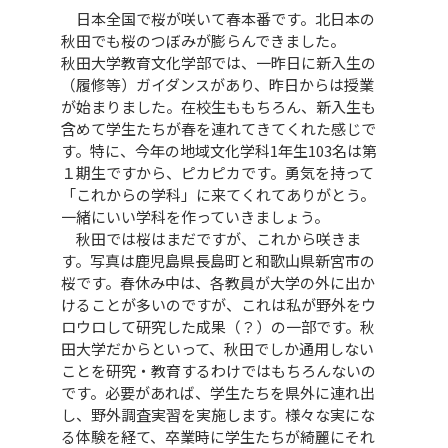
日本全国で桜が咲いて春本番です。北日本の
秋田でも桜のつぼみが膨らんできました。
秋田大学教育文化学部では、一昨日に新入生の
（履修等）ガイダンスがあり、昨日からは授業
が始まりました。在校生ももちろん、新入生も
含めて学生たちが春を連れてきてくれた感じで
す。特に、今年の地域文化学科1年生103名は第
１期生ですから、ピカピカです。勇気を持って
「これからの学科」に来てくれてありがとう。
一緒にいい学科を作っていきましょう。
秋田では桜はまだですが、これから咲きま
す。写真は鹿児島県長島町と和歌山県新宮市の
桜です。春休み中は、各教員が大学の外に出か
けることが多いのですが、これは私が野外をウ
ロウロして研究した成果（？）の一部です。秋
田大学だからといって、秋田でしか通用しない
ことを研究・教育するわけではもちろんないの
です。必要があれば、学生たちを県外に連れ出
し、野外調査実習を実施します。様々な実にな
る体験を経て、卒業時に学生たちが綺麗にそれ