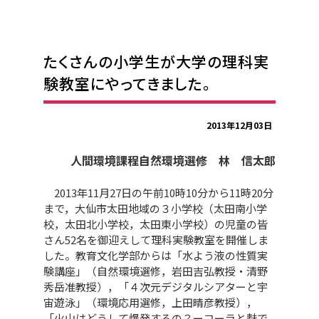
たくさんの小学生が大学の理科実
験教室にやってきました。
2013年12月03日
人間環境課程自然環境選修 林 信太郎
2013年11月27日の午前10時10分から11時20分
まで，大仙市太田地域の３小学校（太田南小学
校，太田北小学校，太田東小学校）の児童の皆
さん52名を御迎えして理科実験教室を開催しま
した。教育文化学部からは「水よう液の性質実
験講座」（自然環境選修，岩田吉弘教授・清野
秀岳准教授），「４次元デジタルシアターと宇
宙遊泳」（環境応用選修，上田晴彦教授），
「火山はどうして爆発するの？ーコーラと麩で