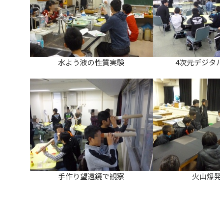
水よう液の性質実験
4次元デジタ
手作り望遠鏡で観察
火山爆