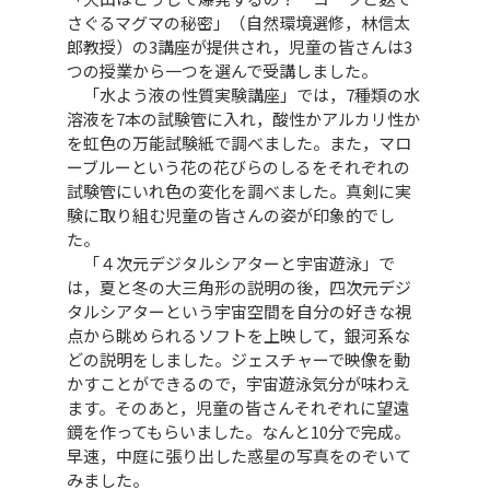
さぐるマグマの秘密」（自然環境選修，林信太
郎教授）の3講座が提供され，児童の皆さんは3
つの授業から一つを選んで受講しました。
「水よう液の性質実験講座」では，7種類の水
溶液を7本の試験管に入れ，酸性かアルカリ性か
を虹色の万能試験紙で調べました。また，マロ
ーブルーという花の花びらのしるをそれぞれの
試験管にいれ色の変化を調べました。真剣に実
験に取り組む児童の皆さんの姿が印象的でし
た。
「４次元デジタルシアターと宇宙遊泳」で
は，夏と冬の大三角形の説明の後，四次元デジ
タルシアターという宇宙空間を自分の好きな視
点から眺められるソフトを上映して，銀河系な
どの説明をしました。ジェスチャーで映像を動
かすことができるので，宇宙遊泳気分が味わえ
ます。そのあと，児童の皆さんそれぞれに望遠
鏡を作ってもらいました。なんと10分で完成。
早速，中庭に張り出した惑星の写真をのぞいて
みました。