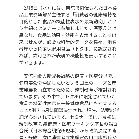
2月5日（水）には、東京で開催された日本食
品工業倶楽部が主催する「消費者の健康維持を
目的とした食品の機能性表示の最新動向」とい
う主題のセミナーに参加しました。医薬品とは
異なり、食品は効果・効能を表示することは出
来ませんが、必要な科学的データを集め、消費
者庁から特定保健用食品（トクホ）に認定され
れば、許可された表現で機能性を表示すること
ができます。
安倍内閣の新成長戦略の健康・医療分野で、
健康寿命を伸ばしたいという国民のニーズと産
業発展を両立するために、規制改革が検討され
ています。その中で、トクホに限定されていた
食品の機能性表示を一般健康食品にも拡大する
ことが昨年6月に閣議決定され、現在、法案の詳
細が検討されています。セミナーでは、最初に
規制改革会議 健康・医療ワーキング座長の翁百
合氏（日本総合研究所理事）から政策決定の背
景・経緯、次に消費者庁審議官の川口康裕氏か