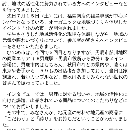
討、地域の活性化に努力されている方へのインタビューなど
を行ってきました。
先日７月１５日（土）には、福島肉店の福島専務が中心メ
ンバーとなっている、オーガニックな地域づくりを体現した
イベント「ひのめ市」が開催されました。
学生もそうした地域活性化の現場を体感しながら、地域の
元気や賑わいづくりについて、参加者の皆さんへインタビュ
ーをさせていただきました。
ひのめ市は、今回で３回目となりますが、男鹿市船川地区
の商業エリア（JR男鹿駅・男鹿市役所から数分）をメイン
会場に、男鹿市内はもちろん、秋田市などの県内や、遠くは
東京や岩手から、５９もの出店者が参加しており、当日は家
族連れ、若いカップルなど、普段はあまりみられない世代の
皆さんで賑わっていました。
インタビューでは、男鹿に対する思いや、地域の活性化に
向けた課題、出品されている商品についてのこだわりなどに
ついてお伺いしました。
その中で、みなさんが、地元産の材料や地元産の商品に
「こだわり」と「誇り」をお持ちだということがわかりまし
た。