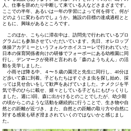
人、仕事を辞めたり中断して来ている人などさまざまです。
ここでの半年、あるいは一年の学習によって何を得て、何が
どのように変わるのでしょうか。施設の目標の達成過程とと
ともに、興味があるところです。
このほか、こちらに滞在中は、訪問先で行われているプロ
グラムにも参加させていただいています。先日、オレロップ
体操アカデミーというフォルケホイスコーレで行われていた
日本の保育関係者向けの研修でフォーボーにある幼稚園に同
行し、デンマークが発祥と言われる「森のようちえん」の活
動を見学しました。
小雨そぼ降る中、４〜５歳の園児と先生に同行し、40分ほ
ど歩いて森に到着。子どもたちはすぐさま虫を探し始め、採
っては見せ合いをして歓声をあげていました。ナメクジを平
気で手のひらに載せ、嬉々としている子どもにもびっくりし
ました。週に3回、森に出かけるとのことでしたが、幼少期
の頃からこのような活動を継続的に行うことで、生き物や自
然との距離が近づき、また、自然との距離の取り方や自然に
対する感覚も研ぎ澄まされていくのではないかと感じまし
た。