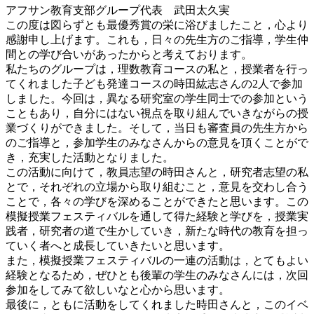
アフサン教育支部グループ代表 武田太久実
この度は図らずとも最優秀賞の栄に浴びましたこと，心より
感謝申し上げます。これも，日々の先生方のご指導，学生仲
間との学び合いがあったからと考えております。
私たちのグループは，理数教育コースの私と，授業者を行っ
てくれました子ども発達コースの時田紘志さんの2人で参加
しました。今回は，異なる研究室の学生同士での参加という
こともあり，自分にはない視点を取り組んでいきながらの授
業づくりができました。そして，当日も審査員の先生方から
のご指導と，参加学生のみなさんからの意見を頂くことがで
き，充実した活動となりました。
この活動に向けて，教員志望の時田さんと，研究者志望の私
とで，それぞれの立場から取り組むこと，意見を交わし合う
ことで，各々の学びを深めることができたと思います。この
模擬授業フェスティバルを通して得た経験と学びを，授業実
践者，研究者の道で生かしていき，新たな時代の教育を担っ
ていく者へと成長していきたいと思います。
また，模擬授業フェスティバルの一連の活動は，とてもよい
経験となるため，ぜひとも後輩の学生のみなさんには，次回
参加をしてみて欲しいなと心から思います。
最後に，ともに活動をしてくれました時田さんと，このイベ