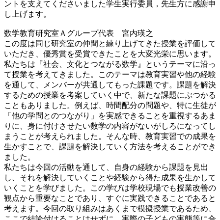
ントを支えてくださいました学生実行委員，先生方に感謝申
し上げます。
数学教育研究室Ａグループ代表 宮内瑛之
この度は同じ研究室の仲間と練り上げてきた授業を評価して
いただき、優秀賞を受賞できたことを大変光栄に思います。
私たちは『社会、文化とつながる数学』というテーマに沿っ
て授業を考えてきました。このテーマは教育実習や他の経験
を通して、メンバーが共通してもった課題です。課題を解決
するための授業を考案していく中で、新たな課題にぶつかる
こともありました。例えば、時間配分の問題や、特に生徒が
「他の学問とのつながり」を実感できることを重視するあま
りに、身に付けさせたい数学の内容がないがしろになってし
まうことが考えられました。そんな時、教育実習での成果を
生かすことで、課題を解決していく方法を考えることができ
ました。
私たちは今回の活動を通して、自身の経験から課題を見出
し、それを解決していくことや経験から得た成果を生かして
いくことを学びました。この学びは学校現場でも授業改善の
観点から重要なことであり、すぐに実践できることであると
考えます。今回の取り組みはあくまで模擬授業であるため、
ここで結論付けることはせずに、実際の子どもの実態等に合