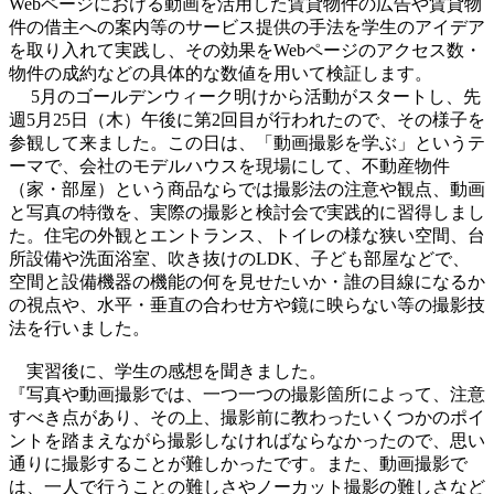
Webページにおける動画を活用した賃貸物件の広告や賃貸物
件の借主への案内等のサービス提供の手法を学生のアイデア
を取り入れて実践し、その効果をWebページのアクセス数・
物件の成約などの具体的な数値を用いて検証します。
5月のゴールデンウィーク明けから活動がスタートし、先
週5月25日（木）午後に第2回目が行われたので、その様子を
参観して来ました。この日は、「動画撮影を学ぶ」というテ
ーマで、会社のモデルハウスを現場にして、不動産物件
（家・部屋）という商品ならでは撮影法の注意や観点、動画
と写真の特徴を、実際の撮影と検討会で実践的に習得しまし
た。住宅の外観とエントランス、トイレの様な狭い空間、台
所設備や洗面浴室、吹き抜けのLDK、子ども部屋などで、
空間と設備機器の機能の何を見せたいか・誰の目線になるか
の視点や、水平・垂直の合わせ方や鏡に映らない等の撮影技
法を行いました。
実習後に、学生の感想を聞きました。
『写真や動画撮影では、一つ一つの撮影箇所によって、注意
すべき点があり、その上、撮影前に教わったいくつかのポイ
ントを踏まえながら撮影しなければならなかったので、思い
通りに撮影することが難しかったです。また、動画撮影で
は、一人で行うことの難しさやノーカット撮影の難しさなど