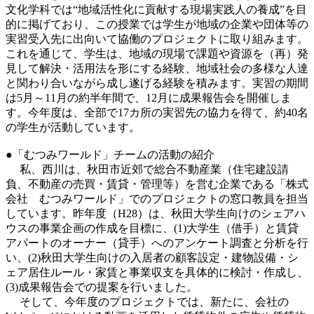
文化学科では“地域活性化に貢献する現場実践人の養成”を目
的に掲げており、この授業では学生が地域の企業や団体等の
実習受入先に出向いて協働のプロジェクトに取り組みます。
これを通じて、学生は、地域の現場で課題や資源を（再）発
見して解決・活用法を形にする経験、地域社会の多様な人達
と関わり合いながら成し遂げる経験を積みます。実習の期間
は5月～11月の約半年間で、12月に成果報告会を開催しま
す。今年度は、全部で17カ所の実習先の協力を得て、約40名
の学生が活動しています。
●「むつみワールド」チームの活動の紹介
私、西川は、秋田市近郊で総合不動産業（住宅建設請
負、不動産の売買・賃貸・管理等）を営む企業である「株式
会社 むつみワールド」でのプロジェクトの窓口教員を担当
しています。昨年度（H28）は、秋田大学生向けのシェアハ
ウスの事業企画の作成を目標に、(1)大学生（借手）と賃貸
アパートのオーナー（貸手）へのアンケート調査と分析を行
い、(2)秋田大学生向けの入居者の顧客設定・建物設備・シ
ェア居住ルール・家賃と事業収支を具体的に検討・作成し、
(3)成果報告会での提案を行いました。
そして、今年度のプロジェクトでは、新たに、会社の