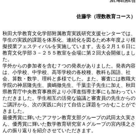
2017年03月07日
佐藤学（理数教育コース）
秋田大学教育文化学部附属教育実践研究支援センターでは、
学生の実践的課題を体系化、連続化を図るため本年度より模
擬授業フェスティバルを実施しています。去る２月１６日に
教育文化学部３－２５５教室を会場に第２回大会開催しまし
た。
学外からの参加者を含む７つの発表がありました。発表内容
は、小学校、中学校、高等学校の各校種、教科も国語、社
会、算数・数学、理科と多様でした。また、審査には教職大
学院の神居隆先生、廣嶋徹先生、千葉圭子先生に加え、秋田
県教育庁中央教育事務所より小澤進指導主事にも加わってい
ただきました。学生相互の活発な協議と審査員の先生からの
ご講評から、次の実践に向けて自信と課題をつかむことがで
きました。
最優秀賞に輝いたアフサン教育支部グループの武田太久実さ
ん、優秀賞に輝いた数学教育研究室Ａグループの宮内瑛之さ
んの振り返りを紹介させていただきます。