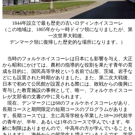
1844年設立で最も歴史の古いロディンホイスコーレ
（この地域は、1865年から一時ドイツ領になりましたが、第
一次世界大戦後、
デンマーク領に復帰した歴史的な場所になります。）
当時のフォルケホイスコーレは日本にも影響を与え、大正
から昭和にかけては、農村の指導的な役割を果たす青年の育
成を目的に、国民高等学校という名前で山形、茨城、岩手な
どにも設置された時期がありました。また、第二次大戦後、
日本で初めて公民館が設置される際には、敗戦からの復興に
寄与した教育施設の事例として、唯一、フォルケホイスコー
レが文部省の文書の中に見られます。
現在、デンマークには68のフォルケホイスコーレがあり、
長期コースと期間限定の短期コースのプログラムがありま
す。長期コースでは、主に高等学校を卒業した18〜20代前半
の青年が、半年、あるいは1年のコースで学んでいます。年
齢に制限はありませんので、中高年の方が学んでいることも
ありますし、海外からの留学生も増えているようです。学習