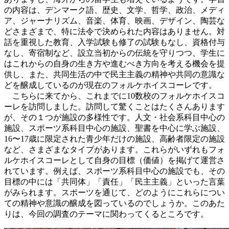
の内容は、デンマーク語、歴史、文学、哲学、政治、メディ
ア、ジャーナリズム、音楽、体育、映画、デザイン、陶芸な
どさまざまで、特に法令で決められた内容はありません。対
話を重視した教育、入学試験も修了の試験もなし、資格付与
なし、寄宿制など、設立当初からの伝統を守りつつ、学生に
はこれからの自身の生き方や進むべき方向を考える機会を提
供し、また、共同生活の中で民主主義の精神や共同の意識な
どを醸成しているのが現在のフォルケホイスコーレです。
こちらに来てから、これまでに10数校のフォルケホイスコ
ーレを訪問しました。訪問して驚くことはたくさんあります
が、その１つが施設の多様性です。人文・社会系科目中心の
施設、スポーツ系科目中心の施設、聖書を中心に学ぶ施設、
16〜17歳に限定された青少年だけの施設、高齢者限定の施設
など、さまざまなタイプがあります。これらがいずれもフォ
ルケホイスコーレとして自身の目標（価値）を掲げて運営さ
れています。例えば、スポーツ系科目中心の施設でも、その
目標の中には「共同体」「責任」「民主主義」といった言葉
がみられます。スポーツを通じて、どのようにこれらについ
ての精神や意識の醸成を図っているのでしょうか。このあた
りは、今回の調査のテーマに関わってくるところです。