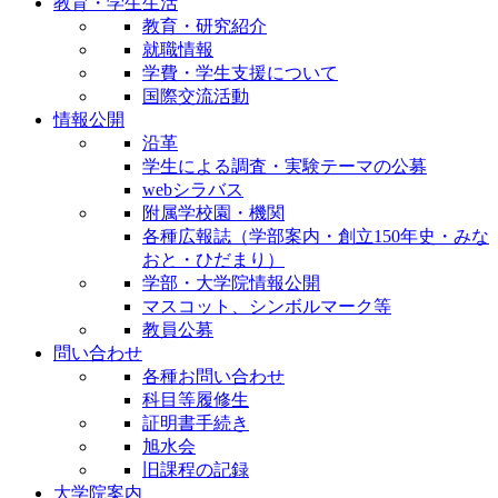
教育・学生生活
教育・研究紹介
就職情報
学費・学生支援について
国際交流活動
情報公開
沿革
学生による調査・実験テーマの公募
webシラバス
附属学校園・機関
各種広報誌（学部案内・創立150年史・みな
おと・ひだまり）
学部・大学院情報公開
マスコット、シンボルマーク等
教員公募
問い合わせ
各種お問い合わせ
科目等履修生
証明書手続き
旭水会
旧課程の記録
大学院案内