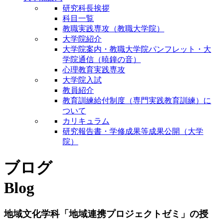
研究科長挨拶
科目一覧
教職実践専攻（教職大学院）
大学院紹介
大学院案内・教職大学院パンフレット・大
学院通信（暁鐘の音）
心理教育実践専攻
大学院入試
教員紹介
教育訓練給付制度（専門実践教育訓練）に
ついて
カリキュラム
研究報告書・学修成果等成果公開（大学
院）
ブログ
Blog
地域文化学科「地域連携プロジェクトゼミ」の授