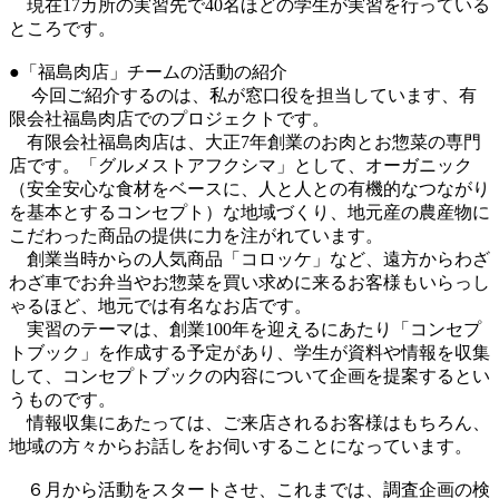
現在17カ所の実習先で40名ほどの学生が実習を行っている
ところです。
●「福島肉店」チームの活動の紹介
今回ご紹介するのは、私が窓口役を担当しています、有
限会社福島肉店でのプロジェクトです。
有限会社福島肉店は、大正7年創業のお肉とお惣菜の専門
店です。「グルメストアフクシマ」として、オーガニック
（安全安心な食材をベースに、人と人との有機的なつながり
を基本とするコンセプト）な地域づくり、地元産の農産物に
こだわった商品の提供に力を注がれています。
創業当時からの人気商品「コロッケ」など、遠方からわざ
わざ車でお弁当やお惣菜を買い求めに来るお客様もいらっし
ゃるほど、地元では有名なお店です。
実習のテーマは、創業100年を迎えるにあたり「コンセプ
トブック」を作成する予定があり、学生が資料や情報を収集
して、コンセプトブックの内容について企画を提案するとい
うものです。
情報収集にあたっては、ご来店されるお客様はもちろん、
地域の方々からお話しをお伺いすることになっています。
６月から活動をスタートさせ、これまでは、調査企画の検