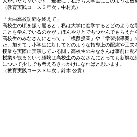
人がいたら幸いです。最後に，私たち大学生にこのような機
（教育実践コース３年次，中村光）
「大曲高校訪問を終えて」
高校生の頃を振り返ると，私は大学に進学するとどのような
ことを学んでいるのかが，ぼんやりとでもつかんでもらえた
高校生のみなさんにとって，「模擬授業」や「学習指導案」
た。加えて，小学生に対してどのような指導上の配慮や工夫
授業を実際に実演している間，高校生のみなさんは事前に配
授業を観るという経験は高校生のみなさんにとっても新鮮な
について少しでも考えるきっかけになればと思います。
（教育実践コース３年次，鈴木 公貴）