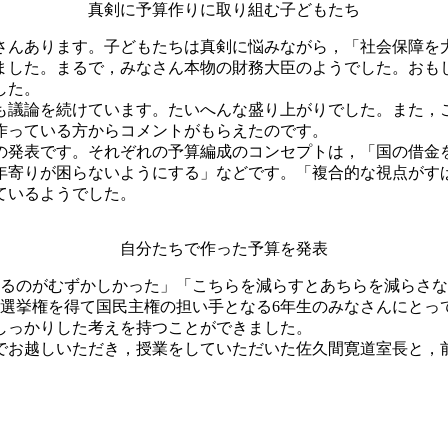
真剣に予算作りに取り組む子どもたち
んあります。子どもたちは真剣に悩みながら，「社会保障を
ました。まるで，みなさん本物の財務大臣のようでした。おも
した。
も議論を続けています。たいへんな盛り上がりでした。また，
作っている方からコメントがもらえたのです。
の発表です。それぞれの予算編成のコンセプトは，「国の借金
年寄りが困らないようにする」などです。「複合的な視点がす
ているようでした。
自分たちで作った予算を発表
るのがむずかしかった」「こちらを減らすとあちらを減らさな
は選挙権を得て国民主権の担い手となる6年生のみなさんにとっ
しっかりした考えを持つことができました。
お越しいただき，授業をしていただいた佐久間寛道室長と，