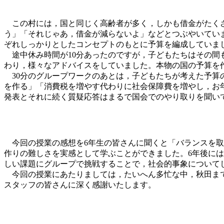
この村には，国と同じく高齢者が多く，しかも借金がたくさ
う」「それじゃあ，借金が減らないよ」などとつぶやいてい
ぞれしっかりとしたコンセプトのもとに予算を編成していま
途中休み時間が10分あったのですが，子どもたちはその間
わり，様々なアドバイスをしていました。本物の国の予算を
30分のグループワークのあとは，子どもたちが考えた予算
を作る」「消費税を増やす代わりに社会保障費を増やし，お
発表とそれに続く質疑応答はまるで国会でのやり取りを聞い
今回の授業の感想を6年生の皆さんに聞くと「バランスを取
作りの難しさを実感として学ぶことができました。6年後に
しい課題にグループで挑戦することで，社会的事象について
今回の授業にあたりましては，たいへん多忙な中，秋田まで
スタッフの皆さんに深く感謝いたします。