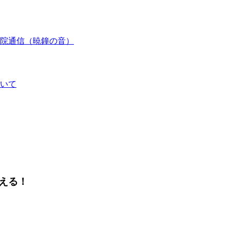
院通信（暁鐘の音）
いて
える！