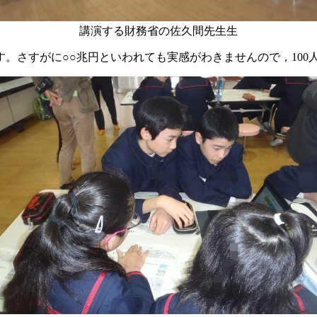
講演する財務省の佐久間先生生
。さすがに○○兆円といわれても実感がわきませんので，100