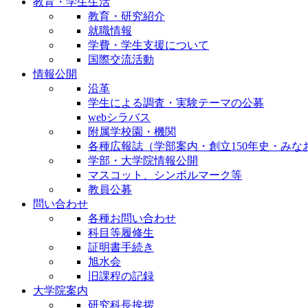
教育・学生生活
教育・研究紹介
就職情報
学費・学生支援について
国際交流活動
情報公開
沿革
学生による調査・実験テーマの公募
webシラバス
附属学校園・機関
各種広報誌（学部案内・創立150年史・みな
学部・大学院情報公開
マスコット、シンボルマーク等
教員公募
問い合わせ
各種お問い合わせ
科目等履修生
証明書手続き
旭水会
旧課程の記録
大学院案内
研究科長挨拶