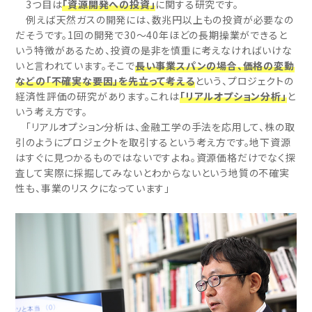
3つ目は
「資源開発への投資」
に関する研究です。
例えば天然ガスの開発には、数兆円以上もの投資が必要なの
だそうです。1回の開発で30～40年ほどの長期操業ができると
いう特徴があるため、投資の是非を慎重に考えなければいけな
いと言われています。そこで
長い事業スパンの場合、価格の変動
などの「不確実な要因」を先立って考える
という、プロジェクトの
経済性評価の研究があります。これは
「リアルオプション分析」
と
いう考え方です。
「リアルオプション分析は、金融工学の手法を応用して、株の取
引のようにプロジェクトを取引するという考え方です。地下資源
はすぐに見つかるものではないですよね。資源価格だけでなく探
査して実際に採掘してみないとわからないという地質の不確実
性も、事業のリスクになっています」