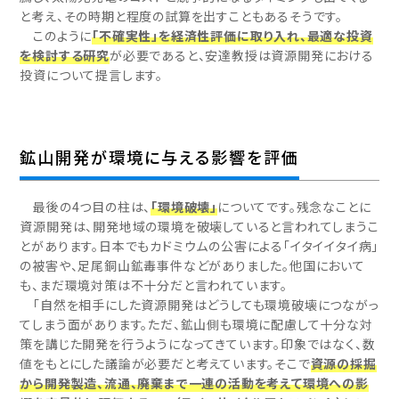
と考え、その時期と程度の試算を出すこともあるそうです。
このように
「不確実性」を経済性評価に取り入れ、最適な投資
を検討する研究
が必要であると、安達教授は資源開発における
投資について提言します。
鉱山開発が環境に与える影響を評価
最後の4つ目の柱は、
「環境破壊」
についてです。残念なことに
資源開発は、開発地域の環境を破壊していると言われてしまうこ
とがあります。日本でもカドミウムの公害による「イタイイタイ病」
の被害や、足尾銅山鉱毒事件などがありました。他国において
も、まだ環境対策は不十分だと言われています。
「自然を相手にした資源開発はどうしても環境破壊につながっ
てしまう面があります。ただ、鉱山側も環境に配慮して十分な対
策を講じた開発を行うようになってきています。印象ではなく、数
値をもとにした議論が必要だと考えています。そこで
資源の採掘
から開発製造、流通、廃棄まで一連の活動を考えて環境への影