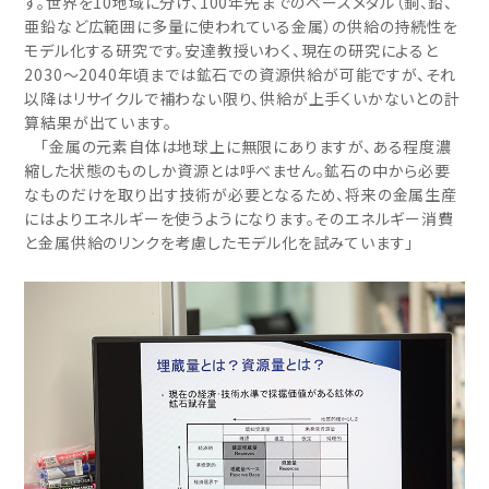
す。世界を10地域に分け、100年先までのベースメタル（銅、鉛、
亜鉛など広範囲に多量に使われている金属）の供給の持続性を
モデル化する研究です。安達教授いわく、現在の研究によると
2030～2040年頃までは鉱石での資源供給が可能ですが、それ
以降はリサイクルで補わない限り、供給が上手くいかないとの計
算結果が出ています。
「金属の元素自体は地球上に無限にありますが、ある程度濃
縮した状態のものしか資源とは呼べません。鉱石の中から必要
なものだけを取り出す技術が必要となるため、将来の金属生産
にはよりエネルギーを使うようになります。そのエネルギー消費
と金属供給のリンクを考慮したモデル化を試みています」