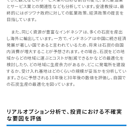
とサービス業との関連性なども分析しています。安達教授は、最
終的にはボツワナ政府に対しての鉱業政策、経済政策の提言を
目指しています。
また、同じく資源が豊富なインドネシアは、多くの石炭を産出
し海外に輸出しています。一方で、インドネシアは中国に続き経済
発展が著しい国であると言われているため、将来は石炭の自国
内消費が増大することが予想されます。その場合、石炭をどの地
域からどの地域に運ぶとコストが削減できるかなどの最適化を
検討したり、どの地域に生産余力があるか、どこに発電所を建設
するか、受け入れ基地はどのくらいの規模が妥当かを分析してい
ます。さらに予想される10年後と30年後の数値を評価し、自国で
の石炭生産の最適化を図っています。
リアルオプション分析で、投資における不確実
な要因を評価