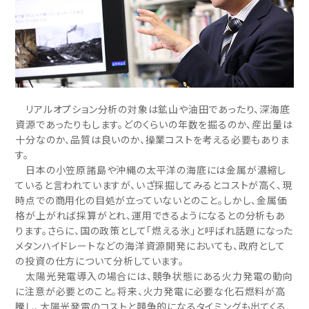
リアルオプション分析の対象は鉱山や油田であったり、深海底
資源であったりもします。どのくらいの年数を掘るのか、産出量は
十分なのか、品質は良いのか、操業コストを考える必要もありま
す。
日本の小笠原諸島や沖縄の太平洋の海底には金属が濃縮し
ていると言われていますが、いざ採掘してみるとコストが高く、現
時点での商用化の目処が立っていないとのこと。しかし、金属価
格が上がれば採算がとれ、運用できるようになるとの分析もあ
ります。さらに、国の政策として「燃える氷」と呼ばれ話題になった
メタンハイドレートなどの海洋資源開発においても、政府として
の投資の仕方について分析しています。
太陽光発電導入の場合には、競争状態にある火力発電の動向
に注意が必要とのこと。将来、火力発電に必要な化石燃料が高
騰し、太陽光発電のコストと競争的になるタイミングも出てくる