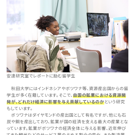
安達研究室でレポートに励む留学生
秋田大学にはインドネシアやボツワナ等、資源産出国からの留
学生が多く在籍しています。そこで、
自国の鉱業における資源開
発が、どれだけ経済に影響を与え貢献しているのか
という研究
もしています。
ボツワナはダイヤモンドの産出国として有名ですが、他にも石
炭や銅を産出しており、鉱業が国の経済を支える最大の産業とな
っています。鉱業がボツワナの経済全体に与える影響、近年伸び
てきた観光などのサービス業の占める割合の変化、また製造業