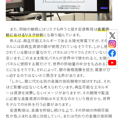
また、供給の継続にはリスクも伴うと話す安達教授は
金属供
給におけるリスク分析
にも取り組んでいます。
例えば、再生可能エネルギーである太陽光発電ですが、そのパ
ネルには非再生資源の銀が使用されているそうです。しかし使用
されている銀は少量なので、パネルはリサイクルされていないと
言います。このまま太陽光パネルが世界中で使われると、太陽光
パネルに使用する銀だけで、世界の供給量の半分をも占めるこ
とになるそうです。それによって、銀の価格高騰を招き、需要がひ
っ迫するのではないかと懸念する声があります。
「しかし、銀に代わる別の金属の技術開発が成功すれば、それ
ほど影響は出ないとも考えられています。再生可能なエネルギ
ーは資源を消費しないイメージがありますが、その開発や製造
に必要な金属資源の供給は大丈夫なのかという視点から、世界
モデルでの分析を行う必要があります」
安達教授は、金属を供給し続ける上で、その供給の持続可能
性が危ぶまれる順に対処していく、または代わりの金属の技術開