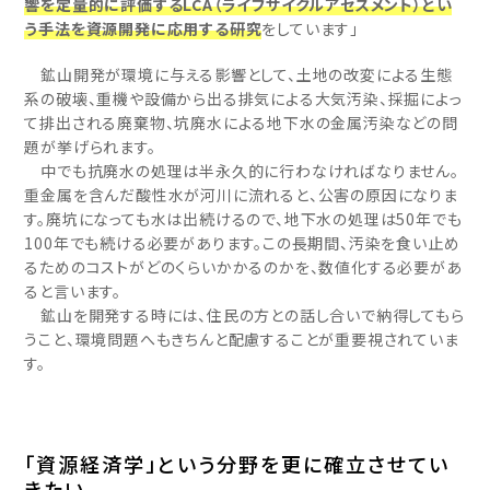
響を定量的に評価するLCA（ライフサイクルアセスメント）とい
う手法を資源開発に応用する研究
をしています」
鉱山開発が環境に与える影響として、土地の改変による生態
系の破壊、重機や設備から出る排気による大気汚染、採掘によっ
て排出される廃棄物、坑廃水による地下水の金属汚染などの問
題が挙げられます。
中でも抗廃水の処理は半永久的に行わなければなりません。
重金属を含んだ酸性水が河川に流れると、公害の原因になりま
す。廃坑になっても水は出続けるので、地下水の処理は50年でも
100年でも続ける必要があります。この長期間、汚染を食い止め
るためのコストがどのくらいかかるのかを、数値化する必要があ
ると言います。
鉱山を開発する時には、住民の方との話し合いで納得してもら
うこと、環境問題へもきちんと配慮することが重要視されていま
す。
「資源経済学」という分野を更に確立させてい
きたい