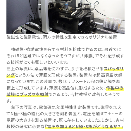
強磁性と強誘電性、両方の特性を測定できるオリジナル装置
強磁性・強誘電性を有する材料を粉体で作るのは、最近では
それほど困難ではなくなったそうですが、「薄膜」でそれを形成す
る技術がとても難しいといいます。
左上の写真は、薬品等を使わずに、原子を堆積させる
スパッタリ
ング
という方法で薄膜を形成する装置。装置内は超高真空状態
になっています。この装置で、数10ナノメートル程の薄い膜を基
板上に形成しています。薄膜を高品位に形成するため、
作製中の
薄膜にプラズマを照射
できるよう、吉村教授が改善したそうで
す。
左下の写真は、電気磁気効果特性測定装置です。磁界を加え
てN極・S極の磁化の大きさを測る装置と、電圧を加えて＋・－の
電荷の大きさを測る装置は、既に存在していました。しかし、吉村
教授の研究に必要な
『電圧を加えるとN極・S極がどうなるか？』