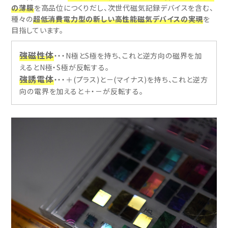
の薄膜
を高品位につくりだし、次世代磁気記録デバイスを含む、
種々の
超低消費電力型の新しい高性能磁気デバイスの実現
を
目指しています。
強磁性体
・・・N極とS極を持ち、これと逆方向の磁界を加
えるとN極・S極が反転する。
強誘電体
・・・＋(プラス)と－(マイナス)を持ち、これと逆方
向の電界を加えると＋・－が反転する。