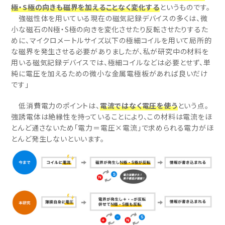
極・S極の向きも磁界を加えることなく変化する
というものです。
強磁性体を用いている現在の磁気記録デバイスの多くは、微
小な磁石のN極・S極の向きを変化させたり反転させたりするた
めに、マイクロメートルサイズ以下の極細コイルを用いて局所的
な磁界を発生させる必要がありましたが、私が研究中の材料を
用いる磁気記録デバイスでは、極細コイルなどは必要とせず、単
純に電圧を加えるための微小な金属電極板があれば良いだけ
です」
低消費電力のポイントは、
電流ではなく電圧を使う
という点。
強誘電体は絶縁性を持っていることにより、この材料は電流をほ
とんど通さないため「電力＝電圧×電流」で求められる電力がほ
とんど発生しないといいます。