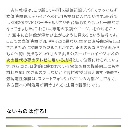
吉村教授は、この新しい材料を磁気記録デバイスのみならず
立体映像表示デバイスへの応用も視野に入れています。最近で
は3D映像やVR（バーチャルリアリティ）等も割り合いと一般的に
なってきました。これらは、専用の眼鏡やゴーグルをかけること
で、空中に立体像が浮かび上がるように見えるという技術です。
ここでの立体映像は3DやVRとは異なり、空間に直接像が映し出
されるために裸眼でも見ることができ、正面のみならず側面から
も立体的に見えるというものです。8K（スーパーハイビジョン）の
次の世代の夢のテレビに用いる技術
として位置付けられていま
す。さらには、日常的に使われている電気製品の機能向上にも本
材料を応用できるのではないかと吉村教授は考えます。強磁性・
強誘電性薄膜は、スマートフォンやパソコンの内部だけでなく、
多方面への利活用が期待される、注目の新素材です。
ないものは作る！