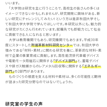
いいます。
「大学院は研究を主に行うところで、高校生の皆さんの多くは
イメージできないかもしれませんが、研究開発に興味がある、新
しい研究にチャレンジしてみたい！という方は是非秋田大学そし
て秋田大学大学院で学んでほしいです。本研究以外にも、魅力的
な研究がたくさん行われています。就職先でも即戦力として社会
に貢献できる人になれると思います」
大学は教育機関でもあり、研究機関でもあります。平成30年
度にスタートした
附属革新材料研究センター
では、秋田大学の
強みである「材料・素材」に関わる研究を基に、革新的な材料・素
材で企業の事業育成に貢献します。高性能次世代車載デバイス
や電動モータ用磁石に関係する
「デバイス部門」
と、蓄電デバイ
スや排ガス触媒からのレアメタル回収等に関係する
「エネルギー
部門」
の2部門があります。
ものづくりの根底を支える材料や素材は、多くの可能性と期待
が詰まった研究分野なのではないでしょうか。
研究室の学生の声