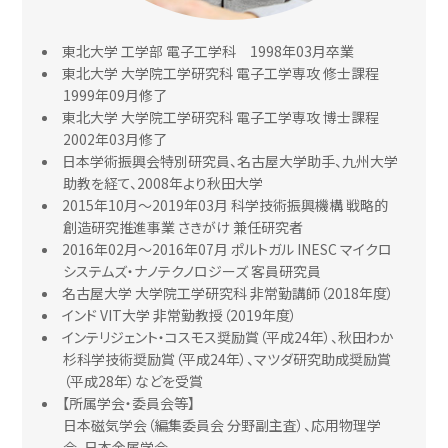
東北大学 工学部 電子工学科 1998年03月卒業
東北大学 大学院工学研究科 電子工学専攻 修士課程
1999年09月修了
東北大学 大学院工学研究科 電子工学専攻 博士課程
2002年03月修了
日本学術振興会特別研究員、名古屋大学助手、九州大学
助教を経て、2008年より秋田大学
2015年10月～2019年03月 科学技術振興機構 戦略的
創造研究推進事業 さきがけ 兼任研究者
2016年02月～2016年07月 ポルトガル INESC マイクロ
システムズ・ナノテクノロジーズ 客員研究員
名古屋大学 大学院工学研究科 非常勤講師（2018年度）
インド VIT大学 非常勤教授（2019年度）
インテリジェント・コスモス奨励賞（平成24年）、秋田わか
杉科学技術奨励賞（平成24年）、マツダ研究助成奨励賞
（平成28年）などを受賞
【所属学会・委員会等】
日本磁気学会（編集委員会 分野副主査）、応用物理学
会、日本金属学会