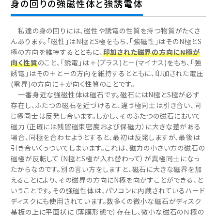
身の回りの強磁性体と強誘電体
私達の身の回りには、磁性や誘電の性質を持つ物質がたくさ
んあります。「磁性」はN極とS極をもち、「強磁性」はそのN極とS
極の方向を維持するとともに、
印加された磁界の方向にN極が
向く性質
のこと、「誘電」は＋(プラス)と－(マイナス)をもち、「強
誘電」はその＋と－の方向を維持するとともに、印加された電圧
(電界)の方向に＋が向く性質のことです。
一番身近な強磁性体は磁石です。磁石にはN極とS極が必ず
存在し、ふたつの磁石を近づけると、違う極同士は引き合い、同
じ極同士は反発し合います。しかし、そのふたつの磁石において
磁力（正確には残留磁束密度および保磁力）に大きな差がある
場合、同極を合わせようとすると、最初は反発しますが、最後は
引き合いくっついてしまいます。これは、磁力の小さい方の磁石の
磁極が反転して（N極とS極が入れ替わって）が異極同士になっ
たからなのです。別の言い方をしますと、磁石に大きな磁界を加
えることにより、その磁界の方向にN極を向かすことができる、と
いうことです。その強磁性体は、パソコンに内蔵されているハード
ディスクにも使用されています。数多くの微小な磁石がディスク
基板の上に平面状に（薄膜形態で）存在し、微小な磁石のＮ極の