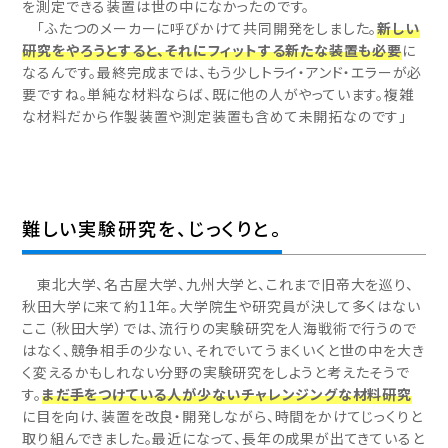
を測定できる装置は世の中になかったのです。
「ふたつのメーカーに呼びかけて共同開発をしました。
新しい
研究をやろうとすると、それにフィットする新たな装置も必要
に
なるんです。最終完成までは、もう少しトライ・アンド・エラーが必
要ですね。単純な材料ならば、既に他の人がやっています。複雑
な材料だから作製装置や測定装置も含めて未開拓なのです」
難しい実験研究を、じっくりと。
東北大学、名古屋大学、九州大学と、これまで旧帝大を巡り、
秋田大学に来て約11年。大学院生や研究員が決して多くはない
ここ（秋田大学）では、流行りの実験研究を人海戦術で行うので
はなく、競争相手の少ない、それでいてうまくいくと世の中を大き
く変えるかもしれない分野の実験研究をしようと考えたそうで
す。
まだ手をつけている人が少ないチャレンジングな材料研究
に目を向け、装置を改良・開発しながら、時間をかけてじっくりと
取り組んできました。最近になって、長年の成果が出てきていると