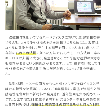
強磁性体を用いているハードディスクにおいて、記録情報を書
き換える、つまりN極・S極の向きを反転させるためには、現在は
コイルに電流を流して発生する磁界を用いております。皆さんご
存知の
右ねじの法則
に則った方法です。しかしこの方法はエネル
ギーロスが非常に大きく、発生させることが可能な磁界の大きさ
も限界があるという問題点があります。よって、磁界を印加してN
極・S極の向きを変える手法に限界が近いといわざるを得ませ
ん。
N極とS極、＋と－の両方をもつ材料（マルチフェロイクスと呼
ばれる特殊な物質群）において、10年程前に、室温で強磁性と強
誘電性を併せ持つ新材料が発見され、近年注目を集め始めてい
ます。理工学研究科 附属革新材料研究センターの専任教員を務
める吉村教授は、
強磁性と強誘電性の両特性を併せ持った材料