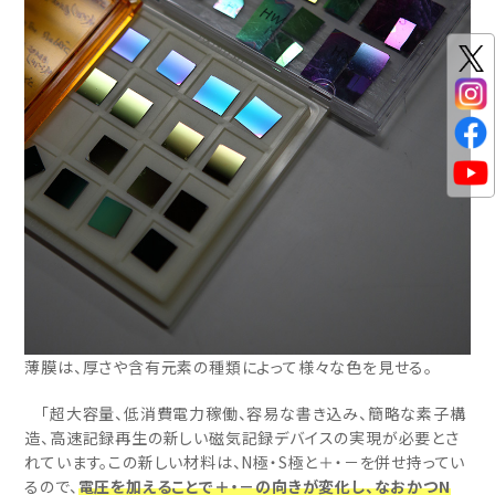
薄膜は、厚さや含有元素の種類によって様々な色を見せる。
「超大容量、低消費電力稼働、容易な書き込み、簡略な素子構
造、高速記録再生の新しい磁気記録デバイスの実現が必要とさ
れています。この新しい材料は、N極・S極と＋・－を併せ持ってい
るので、
電圧を加えることで＋・－の向きが変化し、なおかつN